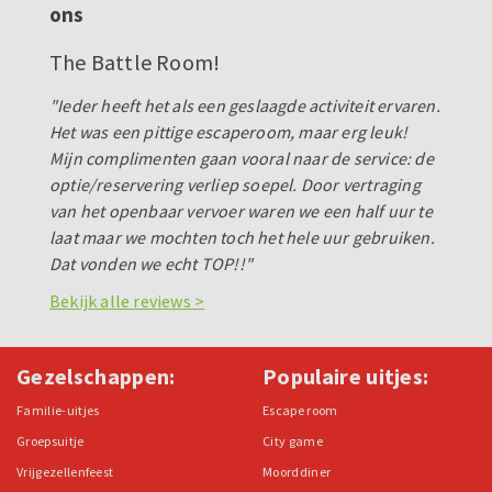
ons
The Battle Room!
"Ieder heeft het als een geslaagde activiteit ervaren.
Het was een pittige escaperoom, maar erg leuk!
Mijn complimenten gaan vooral naar de service: de
optie/reservering verliep soepel. Door vertraging
van het openbaar vervoer waren we een half uur te
laat maar we mochten toch het hele uur gebruiken.
Dat vonden we echt TOP!!"
Bekijk alle reviews >
Gezelschappen:
Populaire uitjes:
Familie-uitjes
Escape room
Groepsuitje
City game
Vrijgezellenfeest
Moorddiner