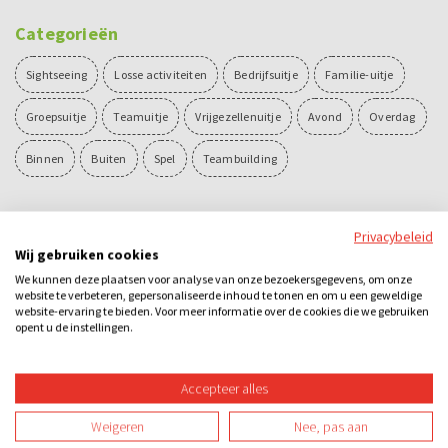
Categorieën
Sightseeing
Losse activiteiten
Bedrijfsuitje
Familie-uitje
Groepsuitje
Teamuitje
Vrijgezellenuitje
Avond
Overdag
Binnen
Buiten
Spel
Teambuilding
Ook leuk
Privacybeleid
Wij gebruiken cookies
We kunnen deze plaatsen voor analyse van onze bezoekersgegevens, om onze
website te verbeteren, gepersonaliseerde inhoud te tonen en om u een geweldige
website-ervaring te bieden. Voor meer informatie over de cookies die we gebruiken
opent u de instellingen.
Accepteer alles
Stepspeurtocht - Lunch - De
Men Only!
Weigeren
Nee, pas aan
Alleskunner