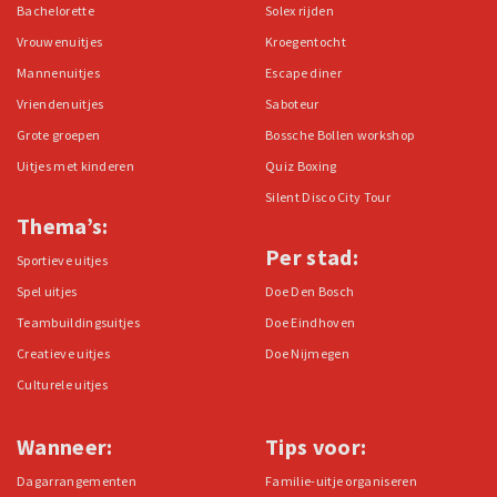
Bachelorette
Solex rijden
Vrouwenuitjes
Kroegentocht
Mannenuitjes
Escape diner
Vriendenuitjes
Saboteur
Grote groepen
Bossche Bollen workshop
Uitjes met kinderen
Quiz Boxing
Silent Disco City Tour
Thema’s:
Per stad:
Sportieve uitjes
Spel uitjes
Doe Den Bosch
Teambuildingsuitjes
Doe Eindhoven
Creatieve uitjes
Doe Nijmegen
Culturele uitjes
Wanneer:
Tips voor:
Dagarrangementen
Familie-uitje organiseren