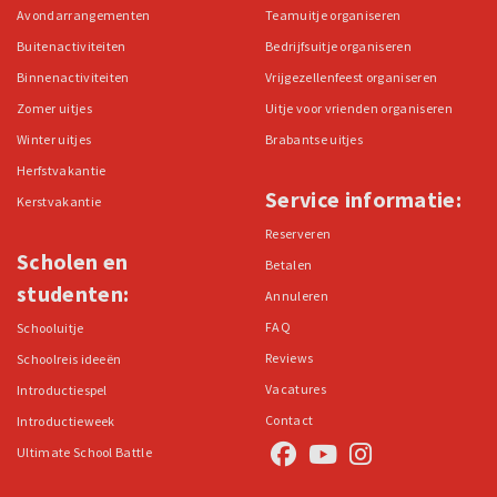
Avondarrangementen
Teamuitje organiseren
Buitenactiviteiten
Bedrijfsuitje organiseren
Binnenactiviteiten
Vrijgezellenfeest organiseren
Zomer uitjes
Uitje voor vrienden organiseren
Winter uitjes
Brabantse uitjes
Herfstvakantie
Service informatie:
Kerstvakantie
Reserveren
Scholen en
Betalen
studenten:
Annuleren
FAQ
Schooluitje
Reviews
Schoolreis ideeën
Vacatures
Introductiespel
Contact
Introductieweek
Ultimate School Battle