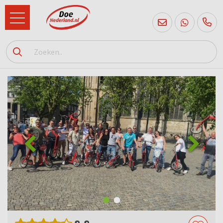
085
760
2556