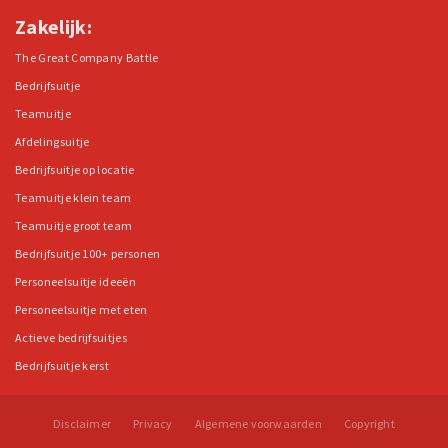
Zakelijk:
The Great Company Battle
Bedrijfsuitje
Teamuitje
Afdelingsuitje
Bedrijfsuitje op locatie
Teamuitje klein team
Teamuitje groot team
Bedrijfsuitje 100+ personen
Personeelsuitje ideeën
Personeelsuitje met eten
Actieve bedrijfsuitjes
Bedrijfsuitje kerst
Disclaimer
Privacy
Algemene voorwaarden
Copyright