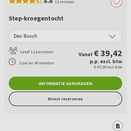
8.8
13
reviews
Step-kroegentocht
Den Bosch
€
39,42
vanaf 12 personen
Vanaf
p.p. excl. btw
2 uur en 45 minuten
€ 47,00 incl. btw
INFORMATIE AANVRAGEN
Direct reserveren