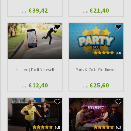
€39,42
€21,40
v.a.
v.a.
9.8
Hunted | Do It Yourself
Party & Co in Eindhoven
€12,40
€25,60
v.a.
v.a.
9.5
9.2