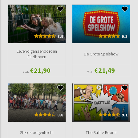
8.9
9.3
Levend ganzenborden
De Grote Spelshow
Eindhoven
€21,90
€21,49
v.a.
v.a.
8.8
9.1
Step-kroegentocht
The Battle Room!