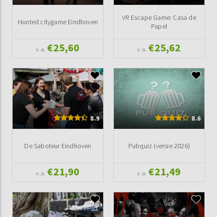
VR Escape Game: Casa de
Hunted citygame Eindhoven
Papel
€25,60
€25,62
v.a.
v.a.
8.9
8.6
De Saboteur Eindhoven
Pubquiz (versie 2026)
€21,90
€21,49
v.a.
v.a.