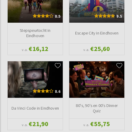
8.5
9.5
Stepspeurtocht in
Escape City in Eindhoven
Eindhoven
€16,12
€25,60
v.a.
v.a.
8.6
80's, 90's en 00's Dinner
Da Vinci Code in Eindhoven
Quiz
€21,90
€55,75
v.a.
v.a.