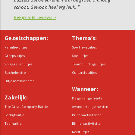
schoot. Gewoon heel erg leuk. "
Bekijk alle reviews >
Gezelschappen:
Thema’s:
Familie-uitjes
Sportieve uitjes
Groepsuitjes
Spel uitjes
Vrijgezellenuitjes
Teambuildingsuitjes
Bachelorette
Culturele uitjes
Uitje met kinderen
Wanneer:
Zakelijk:
Dagarrangementen
The Great Company Battle
Avondarrangementen
Bedrijfsuitje
Buitenactiviteiten
Teamuitje
Binnenactiviteiten
Kerstuitjes