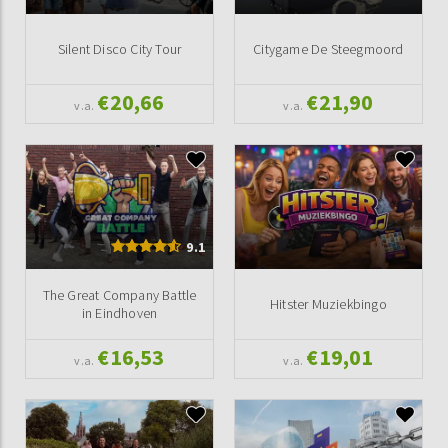
Silent Disco City Tour
Citygame De Steegmoord
€20,66
€21,90
v.a.
v.a.
9.1
The Great Company Battle
Hitster Muziekbingo
in Eindhoven
€16,53
€19,01
v.a.
v.a.