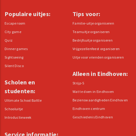
Populaire uitjes:
Tips voor:
Escape room
Familie-uitje organiseren
City game
Teamuitje organiseren
Quiz
Bedrijfsuitje organiseren
Dinner games
Vrijgezellenfeest organiseren
Sightseeing
Uitje voor vrienden organiseren
Silent Disco
Alleen in Eindhoven:
Scholen en
Strijp-S
studenten:
Wat te doen in Eindhoven
Bezienswaardigheden Eindhoven
Ultimate School Battle
Eindhoven centrum
Schooluitje
Geschiedenis Eindhoven
Introductieweek
Service informatie: