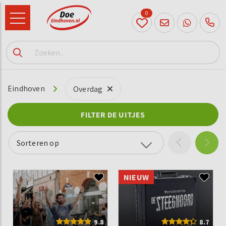
0
040
231
90 52
Eindhoven
Overdag
FILTER DE UITJES
Sorteren op
NIEUW
9.8
8.7