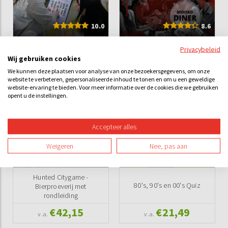
10.0
8.6
Privacybeleid
Sherlock Citygame
Moorddiner
Wij gebruiken cookies
We kunnen deze plaatsen voor analyse van onze bezoekersgegevens, om onze
website te verbeteren, gepersonaliseerde inhoud te tonen en om u een geweldige
€21,90
€55,75
v.a.
v.a.
website-ervaring te bieden. Voor meer informatie over de cookies die we gebruiken
opent u de instellingen.
Accepteer alles
Weigeren
Nee, pas aan
10.0
Hunted Citygame -
80's, 90's en 00's Quiz
Bierproeverij met
rondleiding
€42,15
€21,49
v.a.
v.a.