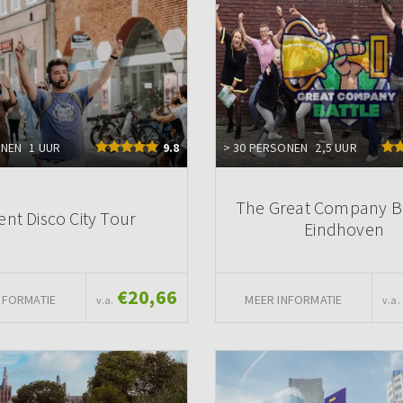
ONEN
1 UUR
9.8
> 30 PERSONEN
2,5 UUR
The Great Company Ba
lent Disco City Tour
Eindhoven
€20,66
NFORMATIE
MEER INFORMATIE
v.a.
v.a.