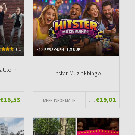
9.1
> 12 PERSONEN
1,5 UUR
ttle in
Hitster Muziekbingo
€16,53
€19,01
MEER INFORMATIE
v.a.