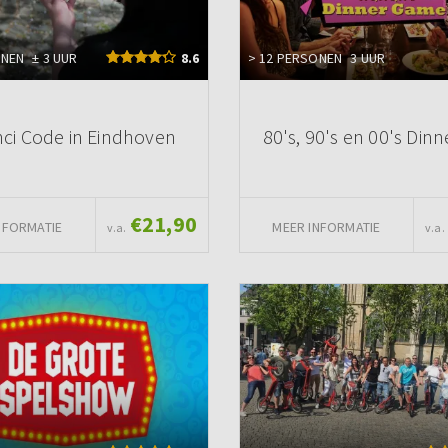
ONEN
± 3 UUR
8.6
> 12 PERSONEN
3 UUR
nci Code in Eindhoven
80's, 90's en 00's Dinn
€21,90
NFORMATIE
MEER INFORMATIE
v.a.
v.a.