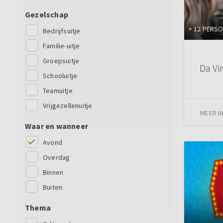
Gezelschap
> 12 PERS
Bedrijfsuitje
Familie-uitje
Groepsuitje
Da Vi
Schooluitje
Teamuitje
Vrijgezellenuitje
MEER I
Waar en wanneer
Avond
Overdag
Binnen
Buiten
Thema