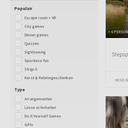
Populair
Escape room + VR
City games
> 6 PERSO
Dinner games
Quizzen
Sightseeing
Stepsp
Sportieve fun
Strijp-S
Kerst & Relatiegeschenken
MEER I
Type
Arrangementen
Losse activiteiten
Do It Yourself Games
Gifts