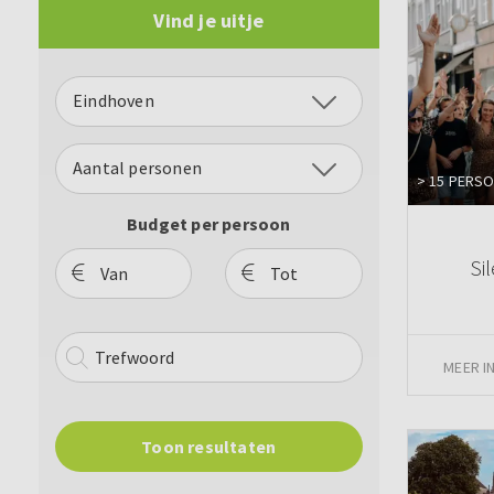
Vind je uitje
Eindhoven
Aantal personen
> 15 PERS
Budget per persoon
Si
MEER I
Toon resultaten