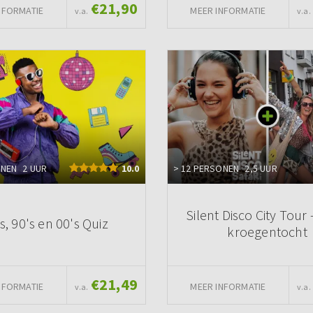
€21,90
NFORMATIE
MEER INFORMATIE
v.a.
v.a.
ONEN
2 UUR
10.0
> 12 PERSONEN
2,5 UUR
Silent Disco City Tour 
s, 90's en 00's Quiz
kroegentocht
€21,49
NFORMATIE
MEER INFORMATIE
v.a.
v.a.