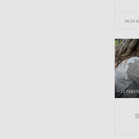
MEER I
> 12 PERS
S