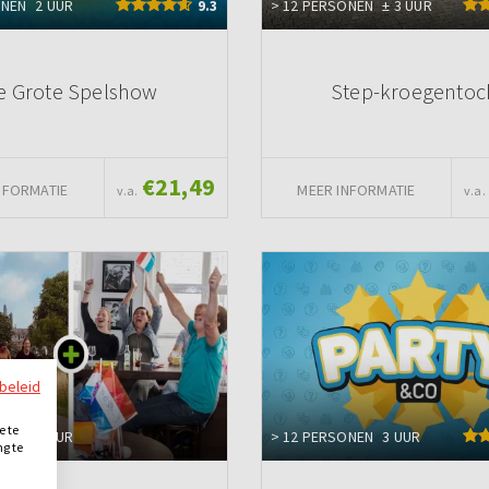
ONEN
2 UUR
9.3
> 12 PERSONEN
± 3 UUR
e Grote Spelshow
Step-kroegentoc
€21,49
NFORMATIE
MEER INFORMATIE
v.a.
v.a.
ybeleid
e te
ONEN
5 UUR
> 12 PERSONEN
3 UUR
ng te
.