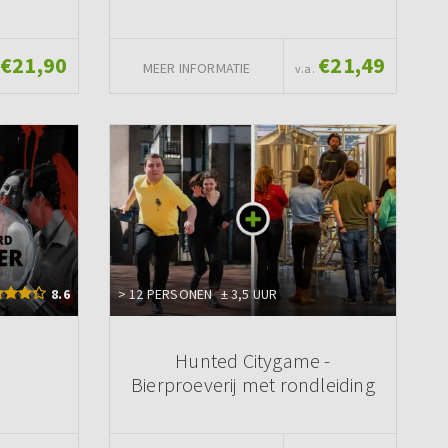
€21,90
€21,49
MEER INFORMATIE
v.a.
8.6
> 12 PERSONEN
± 3,5 UUR
Hunted Citygame -
Bierproeverij met rondleiding