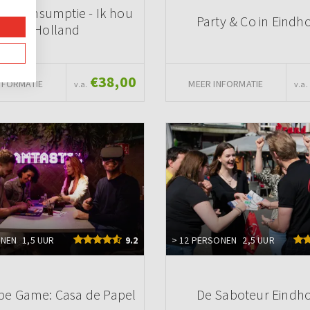
 - Consumptie - Ik hou
Party & Co in Eindh
van Holland
€38,00
NFORMATIE
MEER INFORMATIE
v.a.
v.a.
ONEN
1,5 UUR
9.2
> 12 PERSONEN
2,5 UUR
pe Game: Casa de Papel
De Saboteur Eindh