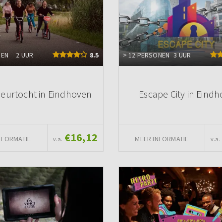
NEN
2 UUR
8.5
> 12 PERSONEN
3 UUR
eurtocht in Eindhoven
Escape City in Eind
€16,12
NFORMATIE
MEER INFORMATIE
v.a.
v.a.