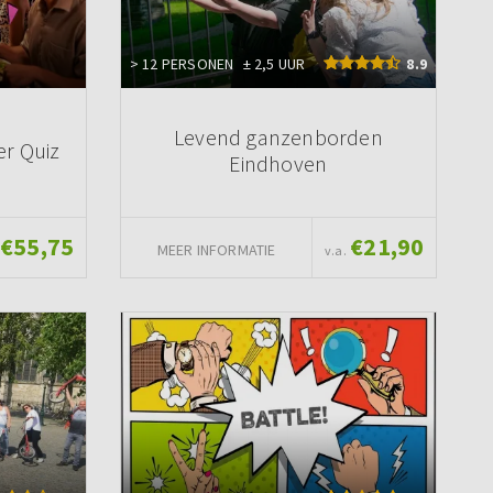
> 12 PERSONEN
± 2,5 UUR
8.9
Levend ganzenborden
er Quiz
Eindhoven
€55,75
€21,90
MEER INFORMATIE
v.a.