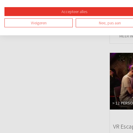
Steppen
Accepteer alles
Weigeren
Nee, pas aan
MEER I
> 12 PERS
VR Esca