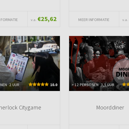
€25,62
NFORMATIE
MEER INFORMATIE
v.a.
v.a.
ONEN
2 UUR
10.0
> 12 PERSONEN
3,5 UUR
herlock Citygame
Moorddiner