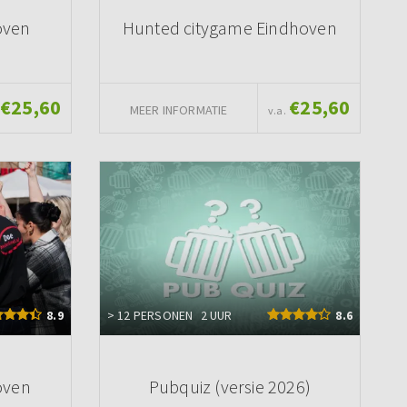
oven
Hunted citygame Eindhoven
€25,60
€25,60
MEER INFORMATIE
v.a.
8.9
> 12 PERSONEN
2 UUR
8.6
oven
Pubquiz (versie 2026)