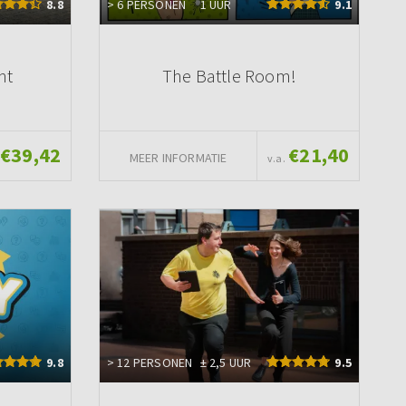
8.8
> 6 PERSONEN
1 UUR
9.1
ht
The Battle Room!
€39,42
€21,40
MEER INFORMATIE
v.a.
9.8
> 12 PERSONEN
± 2,5 UUR
9.5