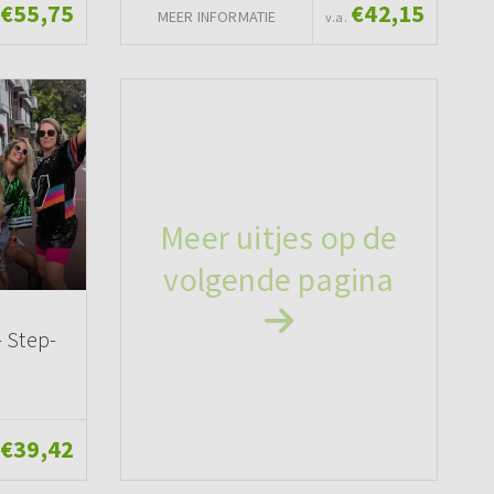
€55,75
€42,15
MEER INFORMATIE
v.a.
Meer uitjes op de
volgende pagina
- Step-
€39,42