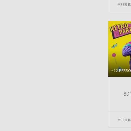
MEER I
> 12 PERS
80'
MEER I