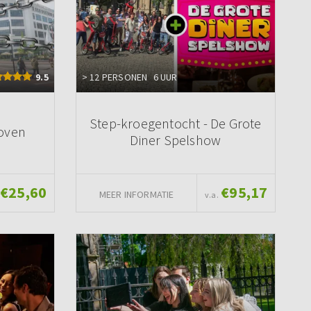
9.5
> 12 PERSONEN
6 UUR
Step-kroegentocht - De Grote
hoven
Diner Spelshow
€25,60
€95,17
MEER INFORMATIE
v.a.