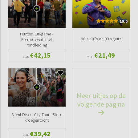
10.0
Hunted Citygame -
80's, 90's en 00's Quiz
Bierproeverij met
rondleiding
€42,15
€21,49
v.a.
v.a.
Meer uitjes op de
volgende pagina
Silent Disco City Tour - Step-
kroegentocht
€39,42
v.a.