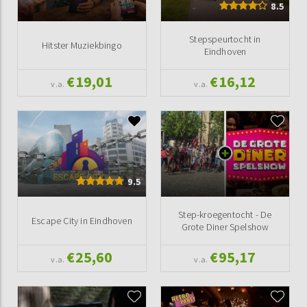
8.5
Stepspeurtocht in
Hitster Muziekbingo
Eindhoven
€19,01
€16,12
v.a.
v.a.
9.5
Step-kroegentocht - De
Escape City in Eindhoven
Grote Diner Spelshow
€25,60
€95,17
v.a.
v.a.