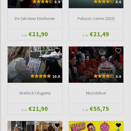
8.9
8.6
De Saboteur Eindhoven
Pubquiz (versie 2026)
€21,90
€21,49
v.a.
v.a.
10.0
8.6
Sherlock Citygame
Moorddiner
€21,90
€55,75
v.a.
v.a.