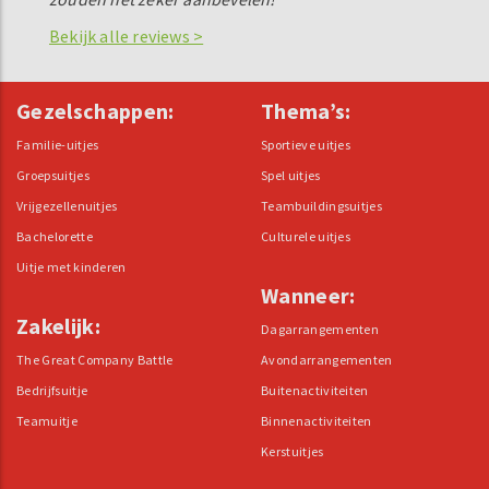
Bekijk alle reviews >
Gezelschappen:
Thema’s:
Familie-uitjes
Sportieve uitjes
Groepsuitjes
Spel uitjes
Vrijgezellenuitjes
Teambuildingsuitjes
Bachelorette
Culturele uitjes
Uitje met kinderen
Wanneer:
Zakelijk:
Dagarrangementen
The Great Company Battle
Avondarrangementen
Bedrijfsuitje
Buitenactiviteiten
Teamuitje
Binnenactiviteiten
Kerstuitjes