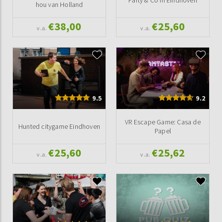
hou van Holland
€38,00
€25,60
v.a.
v.a.
9.5
9.2
VR Escape Game: Casa de
Hunted citygame Eindhoven
Papel
€25,60
€25,62
v.a.
v.a.