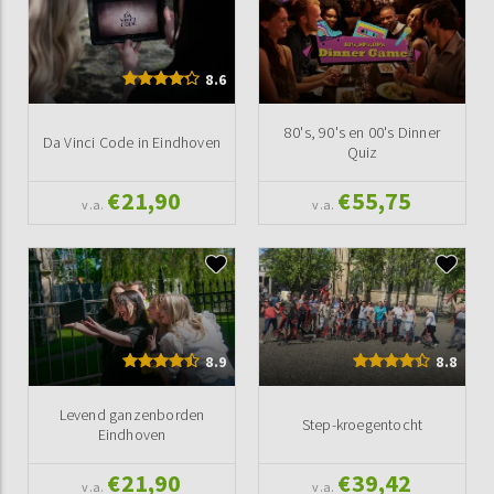
8.6
80's, 90's en 00's Dinner
Da Vinci Code in Eindhoven
Quiz
€21,90
€55,75
v.a.
v.a.
8.9
8.8
Levend ganzenborden
Step-kroegentocht
Eindhoven
€21,90
€39,42
v.a.
v.a.