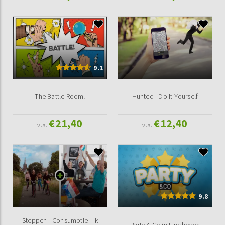
9.1
The Battle Room!
Hunted | Do It Yourself
€21,40
€12,40
v.a.
v.a.
9.8
Steppen - Consumptie - Ik
Party & Co in Eindhoven