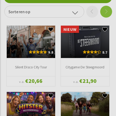
Sorteren op
NIEUW
9.8
8.7
Silent Disco City Tour
Citygame De Steegmoord
€20,66
€21,90
v.a.
v.a.