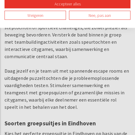
Accepteer alles
Type groepsuitjes in Eindhoven
Weigeren
Nee, pas aan
Kies voor een sportieve uitdaging met activiteiten zoals
steptochten of sportieve challenges, die zowel plezier als
beweging bevorderen. Versterk de band binnen je groep
met teambuildingactiviteiten zoals speurtochten en
interactieve citygames, waarbij samenwerking en
communicatie centraal staan.
Daag jezelf en je team uit met spannende escape rooms en
uitdagende puzzeltochten die je probleemoplossende
vaardigheden testen. Stimuleer samenwerking en
teamgeest met groepsquizen of gezamenlijke missies in
citygames, waarbij elke deelnemer een essentiële rol
speelt in het behalen van het doel.
Soorten groepsuitjes in Eindhoven
Kies het perfecte groepsuitje in Eindhoven op basis van de