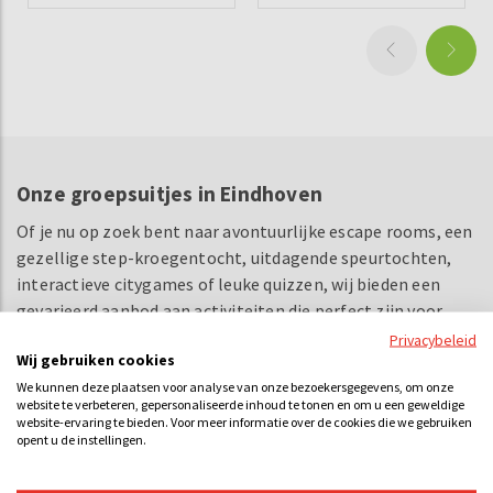
Onze groepsuitjes in Eindhoven
Of je nu op zoek bent naar avontuurlijke escape rooms, een
gezellige step-kroegentocht, uitdagende speurtochten,
interactieve citygames of leuke quizzen, wij bieden een
gevarieerd aanbod aan activiteiten die perfect zijn voor
groepen.
Verken de bruisende stad Eindhoven
samen met je
Privacybeleid
Wij gebruiken cookies
vrienden, familie of collega's en beleef een onvergetelijke
We kunnen deze plaatsen voor analyse van onze bezoekersgegevens, om onze
ervaring vol plezier en teambuilding.
Kies jouw favoriete
website te verbeteren, gepersonaliseerde inhoud te tonen en om u een geweldige
groepsactiviteit
in Eindhoven en maak je klaar voor een dag
website-ervaring te bieden. Voor meer informatie over de cookies die we gebruiken
opent u de instellingen.
vol spanning en gezelligheid in Eindhoven.