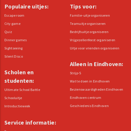
Populaire uitjes:
Tips voor:
Escape room
Familie-uitje organiseren
City game
Teamuitje organiseren
Quiz
Bedrijfsuitje organiseren
Dinner games
Vrijgezellenfeest organiseren
Sightseeing
Uitje voor vrienden organiseren
Silent Disco
Alleen in Eindhoven:
Scholen en
Strijp-S
studenten:
Wat te doen in Eindhoven
Bezienswaardigheden Eindhoven
Ultimate School Battle
Eindhoven centrum
Schooluitje
Geschiedenis Eindhoven
Introductieweek
Service informatie: