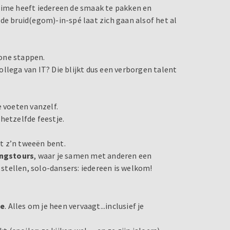
time heeft iedereen de smaak te pakken en
de bruid(egom)-in-spé laat zich gaan alsof het al
one stappen.
collega van IT? Die blijkt dus een verborgen talent
e voeten vanzelf.
hetzelfde feestje.
et z’n tweeën bent.
ingstours
, waar je samen met anderen een
tellen, solo-dansers: iedereen is welkom!
je
. Alles om je heen vervaagt...inclusief je