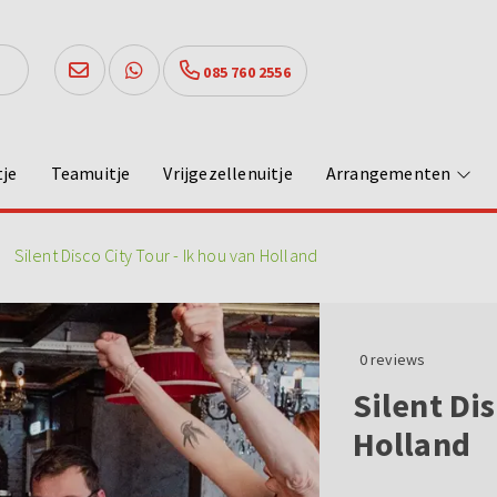
085 760 2556
tje
Teamuitje
Vrijgezellenuitje
Arrangementen
Silent Disco City Tour - Ik hou van Holland
0
reviews
Silent Dis
Holland