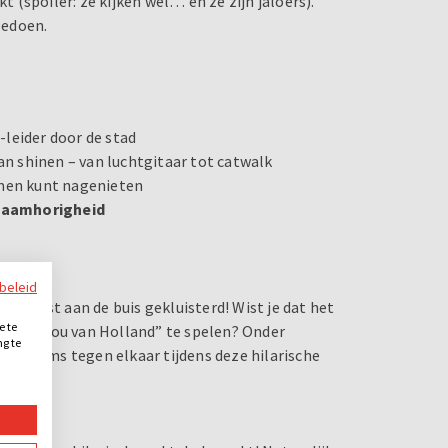
t (spoiler: ze kijken wel… en ze zijn jaloers).
eedoen.
-leider door de stad
n shinen – van luchtgitaar tot catwalk
amen kunt nagenieten
 saamhorigheid
ybeleid
nd vast aan de buis gekluisterd! Wist je dat het
e te
a “Ik hou van Holland” te spelen? Onder
ng te
 in teams tegen elkaar tijdens deze hilarische
.