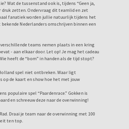
ie? Wat de tussenstand ook is, tijdens “Geen ja,
r druk zetten. Ondervraag dit teamlid en zet
al fanatiek worden jullie natuurlijk tijdens het
 bekende Nederlanders omschrijven binnen een
 verschillende teams nemen plaats in een kring
evat - aan elkaar door. Let op! Je mag het cadeau
Wie heeft de “bom” in handen als de tijd stopt?
olland spel niet ontbreken. Waar ligt
s op de kaart en show hoe het met jouw
mens populaire spel “Paardenrace.” Gokken is
 paard en schreeuw deze naar de overwinning!
d Rad. Draai je team naar de overwinning met 100
eit ten top.