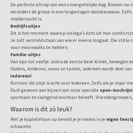
De perfecte aftrap van een onvergetelijke dag. Binnen no-
verandert de groep in een losgeslagen danskaravaan. Zelfs 
middernacht is.
Bedrijfsuitjes
Dit is het moment waarop collega’s écht uit hun comfortz
Je zult versteld staan van wie er ineens losgaat. Die stille 
voor moonwalks te hebben.
Familie-uitjes
Van opa tot neefje: zodra de eerste beat klinkt, bewegen d
Ouders, kinderen, ooms en tantes, iedereen wordt deel van 
Iedereen!
Kortom: dit uitje is echt voor iedereen. Zelfs als je maar m
Sluit gewoon aan bij een van onze speciale
open-inschrijv
spontaan en swingend avontuur beleeft. Vriendengroepen, s
Waarom is dit zó leuk?
Met je koptelefoon op bevind je je ineens in je
eigen feest
schaamte.