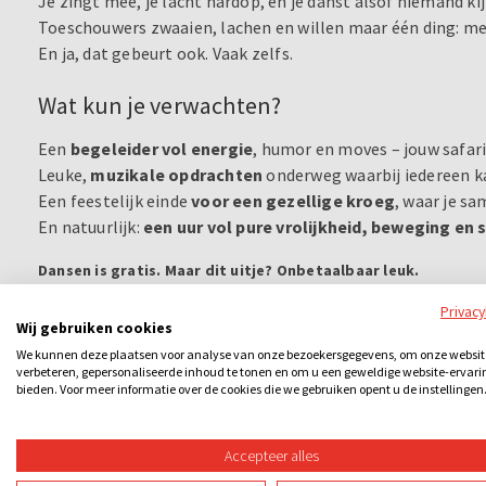
Je zingt mee, je lacht hardop, en je danst alsof niemand kijk
Toeschouwers zwaaien, lachen en willen maar één ding: m
En ja, dat gebeurt ook. Vaak zelfs.
Wat kun je verwachten?
Een
begeleider vol energie
, humor en moves – jouw safari
Leuke,
muzikale opdrachten
onderweg waarbij iedereen ka
Een feestelijk einde
voor een gezellige kroeg
, waar je s
En natuurlijk:
een uur vol pure vrolijkheid, beweging en
Dansen is gratis. Maar dit uitje? Onbetaalbaar leuk.
Ik hou van Holland (2 uur)
Privac
Wij gebruiken cookies
Komt deze tekst je bekend voor? Dan zit je elke zaterdagavo
We kunnen deze plaatsen voor analyse van onze bezoekersgegevens, om onze websit
mogelijk is om zelf ook het welbekende televisieprogramm
verbeteren, gepersonaliseerde inhoud te tonen en om u een geweldige website-ervari
begeleiding van een enthousiaste quizmaster strijden jullie
bieden. Voor meer informatie over de cookies die we gebruiken opent u de instellingen
quiz. Wie weet het meeste van ons kikkerlandje?
Accepteer alles
Ik hou van Holland speel je bij DoeNederland