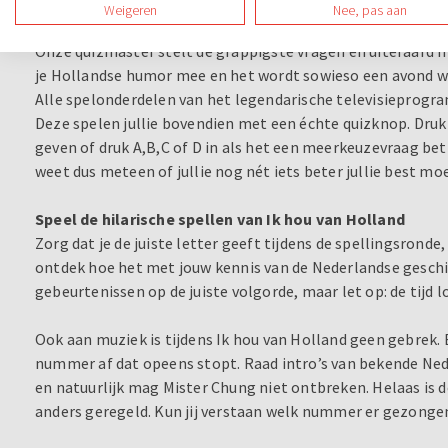
Er wacht een oer-Hollandse quizmaster op jullie die van het
Weigeren
Nee, pas aan
komen de gekste en leukste vragen in deze ‘Hollandse Quiz
Onze quizmaster stelt de grappigste vragen en uiteraard
je Hollandse humor mee en het wordt sowieso een avond waa
Alle spelonderdelen van het legendarische televisieprogr
Deze spelen jullie bovendien met een échte quizknop. Druk
geven of druk A,B,C of D in als het een meerkeuzevraag betr
weet dus meteen of jullie nog nét iets beter jullie best mo
Speel de hilarische spellen van Ik hou van Holland
Zorg dat je de juiste letter geeft tijdens de spellingsronde
ontdek hoe het met jouw kennis van de Nederlandse geschi
gebeurtenissen op de juiste volgorde, maar let op: de tijd 
Ook aan muziek is tijdens Ik hou van Holland geen gebrek. 
nummer af dat opeens stopt. Raad intro’s van bekende Ned
en natuurlijk mag Mister Chung niet ontbreken. Helaas is 
anders geregeld. Kun jij verstaan welk nummer er gezonge