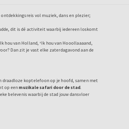
 ontdekkingsreis vol muziek, dans en plezier;
dde, dit is dé activiteit waarbij iedereen loskomt
 Ik hou van Holland,
‘
Ik hou van Hooollaaaand,
oor? Dan zit je vast elke zaterdagavond aan de
en draadloze koptelefoon op je hoofd, samen met
emt op een
muzikale safari door de stad
.
eke belevenis waarbij de stad jouw dansvloer