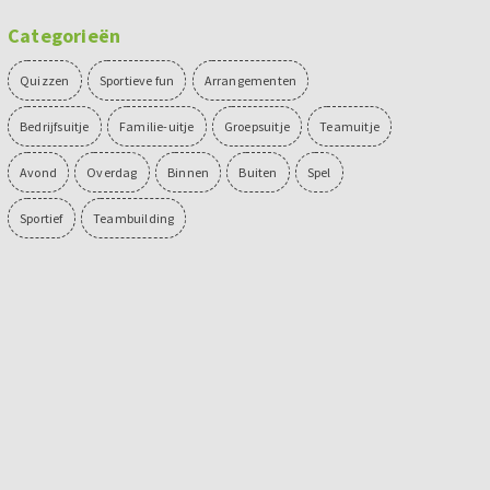
Categorieën
Quizzen
Sportieve fun
Arrangementen
Bedrijfsuitje
Familie-uitje
Groepsuitje
Teamuitje
Avond
Overdag
Binnen
Buiten
Spel
Sportief
Teambuilding