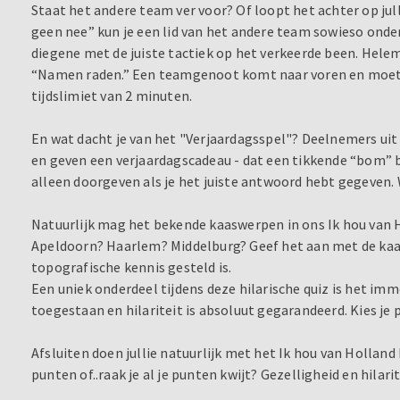
Staat het andere team ver voor? Of loopt het achter op jull
geen nee” kun je een lid van het andere team sowieso onde
diegene met de juiste tactiek op het verkeerde been. Helema
“Namen raden.” Een teamgenoot komt naar voren en moet
tijdslimiet van 2 minuten.
En wat dacht je van het "Verjaardagsspel"? Deelnemers uit
en geven een verjaardagscadeau - dat een tikkende “bom” b
alleen doorgeven als je het juiste antwoord hebt gegeven. 
Natuurlijk mag het bekende kaaswerpen in ons Ik hou van H
Apeldoorn? Haarlem? Middelburg? Geef het aan met de kaa
topografische kennis gesteld is.
Een uniek onderdeel tijdens deze hilarische quiz is het im
toegestaan en hilariteit is absoluut gegarandeerd. Kies je
Afsluiten doen jullie natuurlijk met het Ik hou van Hollan
punten of..raak je al je punten kwijt? Gezelligheid en hilarit