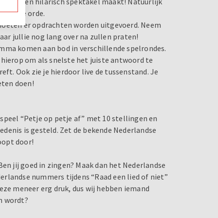
 uitje een hilarisch spektakel maakt! Natuurlijk
’ aan de orde.
 moeten er opdrachten worden uitgevoerd. Neem
r jullie nog lang over na zullen praten!
amma komen aan bod in verschillende spelrondes.
 hierop om als snelste het juiste antwoord te
eft. Ook zie je hierdoor live de tussenstand. Je
eten doen!
, speel “Petje op petje af” met 10 stellingen en
edenis is gesteld. Zet de bekende Nederlandse
loopt door!
Ben jij goed in zingen? Maak dan het Nederlandse
erlandse nummers tijdens “Raad een lied of niet”
deze meneer erg druk, dus wij hebben iemand
n wordt?