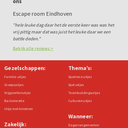
ons
Escape room Eindhoven
"hele leuke dag daar het de eerste keer was was het
vrij pittig maar dat was juist het leuke daar we een
battle deden."
Bekijk alle reviews >
Gezelschappen:
Thema’s:
Familie-uitjes
Sportieve uitjes
Groepsuitjes
Spel uitjes
Vrijgezellenuitjes
Teambuildingsuitjes
Bachelorette
Culturele uitjes
Uitje met kinderen
Wanneer:
Zakelijk:
Dagarrangementen