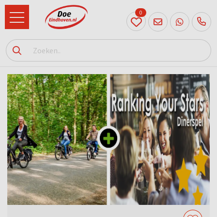
0
040
231
90 52