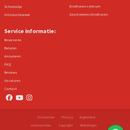
Eindhoven centrum
Schooluitje
Geschiedenis Eindhoven
Introductieweek
Service informatie:
Reserveren
Betalen
Annuleren
FAQ
Reviews
Vacatures
Contact
Disclaimer
Privacy
Algemene
voorwaarden
Copyright
Webdesign