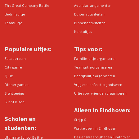
The Great Company Battle
Avondarrangementen
Bedrijfsuitje
Buitenactiviteiten
Teamuitje
Binnenactiviteiten
Kerstuitjes
Populaire uitjes:
Tips voor:
Escape room
Familie-uitje organiseren
City game
Teamuitje organiseren
Quiz
Bedrijfsuitje organiseren
Dinner games
Vrijgezellenfeest organiseren
Sightseeing
Uitje voor vrienden organiseren
Silent Disco
Alleen in Eindhoven:
Scholen en
Strijp-S
studenten:
Wat te doen in Eindhoven
Bezienswaardigheden Eindhoven
Ultimate School Battle