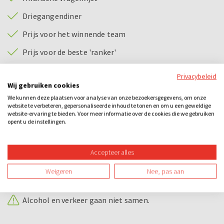
Driegangendiner
Prijs voor het winnende team
Prijs voor de beste 'ranker'
Privacybeleid
Bijzonderheden
Wij gebruiken cookies
We kunnen deze plaatsen voor analyse van onze bezoekersgegevens, om onze
Solex rijden:
website te verbeteren, gepersonaliseerde inhoud te tonen en om u een geweldige
Om een solex te besturen dien je in het bezit te zijn
website-ervaring te bieden. Voor meer informatie over de cookies die we gebruiken
opent u de instellingen.
van een geldig bromfietsrijbewijs of geldig Nederlands
rijbewijs. Dit dien je op ons verzoek ook aan te kunnen
tonen voordat u aan de rit begint.
Accepteer alles
Wellicht ten overvloede, maar een ingetrokken of
Weigeren
Nee, pas aan
verlopen rijbewijs wordt door ons niet gezien als een
geldig rijbewijs.
Alcohol en verkeer gaan niet samen.