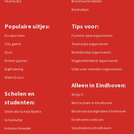
Teamuitje
Binnenactiviteiten
Kerstuitjes
Populaire uitjes:
Tips voor:
Escape room
Familie-uitje organiseren
City game
Teamuitje organiseren
Quiz
Bedrijfsuitje organiseren
Dinner games
Vrijgezellenfeest organiseren
Sightseeing
Uitje voor vrienden organiseren
Silent Disco
Alleen in Eindhoven:
Scholen en
Strijp-S
studenten:
Wat te doen in Eindhoven
Bezienswaardigheden Eindhoven
Ultimate School Battle
Eindhoven centrum
Schooluitje
Geschiedenis Eindhoven
Introductieweek