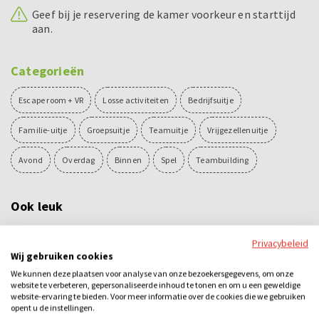
Geef bij je reservering de kamer voorkeur en starttijd
aan.
Categorieën
Escape room + VR
Losse activiteiten
Bedrijfsuitje
Familie-uitje
Groepsuitje
Teamuitje
Vrijgezellenuitje
Avond
Overdag
Binnen
Spel
Teambuilding
Ook leuk
Privacybeleid
Wij gebruiken cookies
We kunnen deze plaatsen voor analyse van onze bezoekersgegevens, om onze
website te verbeteren, gepersonaliseerde inhoud te tonen en om u een geweldige
website-ervaring te bieden. Voor meer informatie over de cookies die we gebruiken
opent u de instellingen.