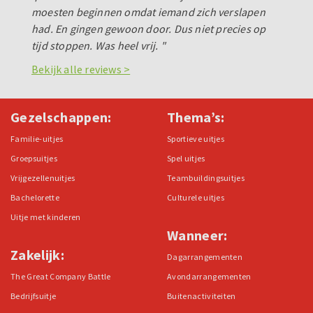
moesten beginnen omdat iemand zich verslapen
had. En gingen gewoon door. Dus niet precies op
tijd stoppen. Was heel vrij. "
Bekijk alle reviews >
Gezelschappen:
Thema’s:
Familie-uitjes
Sportieve uitjes
Groepsuitjes
Spel uitjes
Vrijgezellenuitjes
Teambuildingsuitjes
Bachelorette
Culturele uitjes
Uitje met kinderen
Wanneer:
Zakelijk:
Dagarrangementen
The Great Company Battle
Avondarrangementen
Bedrijfsuitje
Buitenactiviteiten