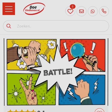
0
040
231
90 52