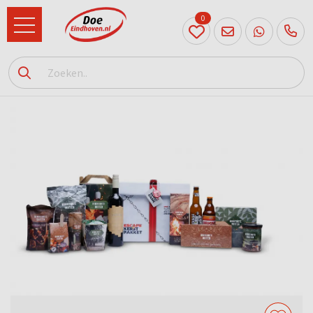
0
040
231
90 52