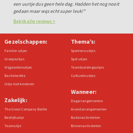
een uurtje dus geen hele dag. Hadden het nog nooit
gedaan maar wqs echt super leuk!"
Bekijk alle reviews >
Gezelschappen:
Thema’s:
Familie-uitjes
Sportieve uitjes
Groepsuitjes
Spel uitjes
Vrijgezellenuitjes
Teambuildingsuitjes
Bachelorette
Culturele uitjes
Uitje met kinderen
Wanneer:
Zakelijk:
Dagarrangementen
The Great Company Battle
Avondarrangementen
Bedrijfsuitje
Buitenactiviteiten
Teamuitje
Binnenactiviteiten