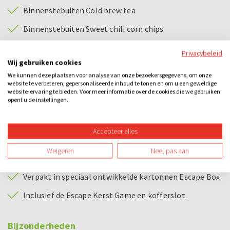
Binnenstebuiten Cold brew tea
Binnenstebuiten Sweet chili corn chips
Binnenstebuiten Borrelnoten
Privacybeleid
Wij gebruiken cookies
Binnenstebuiten Winter pretzels
We kunnen deze plaatsen voor analyse van onze bezoekersgegevens, om onze
website te verbeteren, gepersonaliseerde inhoud te tonen en om u een geweldige
Binnenstebuiten Tomaat-courgettesoep veggie in pot
website-ervaring te bieden. Voor meer informatie over de cookies die we gebruiken
opent u de instellingen.
Binnenstebuiten Fudge
Eeuwige Jeugd Gladjanus 33Cl
Accepteer alles
Du Bocq Deugniet 33cl
Weigeren
Nee, pas aan
Rode wijn
Verpakt in speciaal ontwikkelde kartonnen Escape Box
Inclusief de Escape Kerst Game en kofferslot.
Bijzonderheden