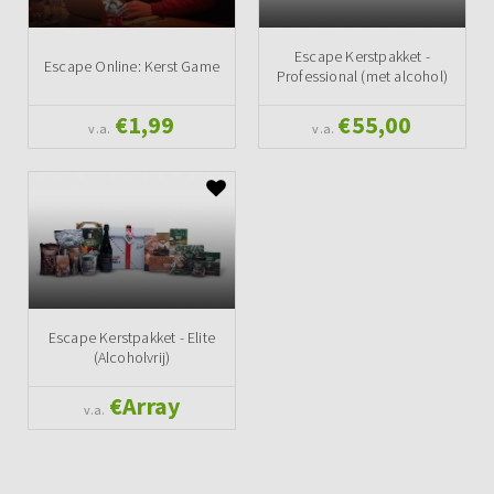
Escape Kerstpakket -
Escape Online: Kerst Game
Professional (met alcohol)
€1,99
€55,00
v.a.
v.a.
Escape Kerstpakket - Elite
(Alcoholvrij)
€Array
v.a.