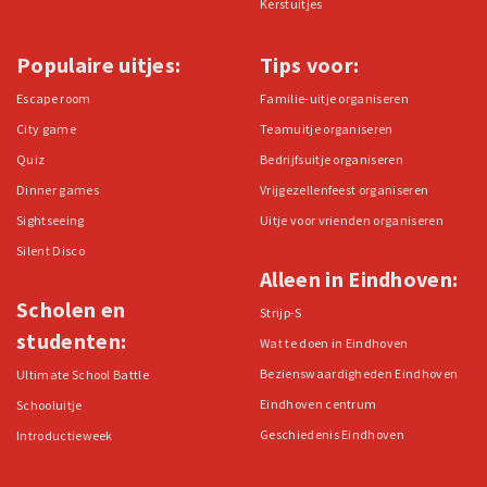
Kerstuitjes
Populaire uitjes:
Tips voor:
Escape room
Familie-uitje organiseren
City game
Teamuitje organiseren
Quiz
Bedrijfsuitje organiseren
Dinner games
Vrijgezellenfeest organiseren
Sightseeing
Uitje voor vrienden organiseren
Silent Disco
Alleen in Eindhoven:
Scholen en
Strijp-S
studenten:
Wat te doen in Eindhoven
Bezienswaardigheden Eindhoven
Ultimate School Battle
Eindhoven centrum
Schooluitje
Geschiedenis Eindhoven
Introductieweek