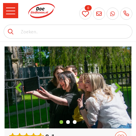
0
040
231
90 52