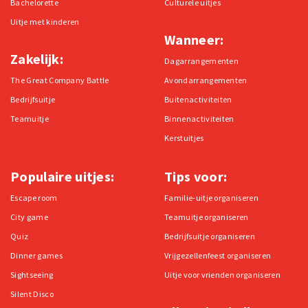
Bachelorette
Culturele uitjes
Uitje met kinderen
Wanneer:
Zakelijk:
Dagarrangementen
The Great Company Battle
Avondarrangementen
Bedrijfsuitje
Buitenactiviteiten
Teamuitje
Binnenactiviteiten
Kerstuitjes
Populaire uitjes:
Tips voor:
Escape room
Familie-uitje organiseren
City game
Teamuitje organiseren
Quiz
Bedrijfsuitje organiseren
Dinner games
Vrijgezellenfeest organiseren
Sightseeing
Uitje voor vrienden organiseren
Silent Disco