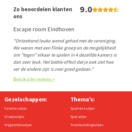
9.0
Zo beoordelen klanten
ons
Escape room Eindhoven
"Ontzettend leuke avond gehad met de vereniging.
We waren met een flinke groep en de mogelijkheid
om "tegen" elkaar te spelen in 4 dezelfde kamers is
dan zeer leuk. Het battle-effect dat je ook ziet hoe
ver de andere zijn is zeer goed gedaan."
Bekijk alle reviews >
Gezelschappen:
Thema’s:
Familie-uitjes
Sportieve uitjes
Groepsuitjes
Spel uitjes
Vrijgezellenuitjes
Teambuildingsuitjes