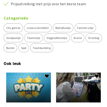
Prijsuitreiking met prijs voor het beste team
Categorieën
City games
Losse activiteiten
Bedrijfsuitje
Familie-uitje
Groepsuitje
Teamuitje
Vrijgezellenuitje
Avond
Overdag
Buiten
Spel
Teambuilding
Ook leuk