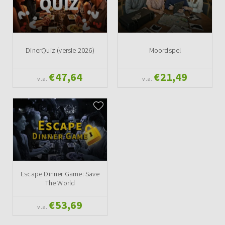
DinerQuiz (versie 2026)
Moordspel
€47,64
€21,49
v.a.
v.a.
Escape Dinner Game: Save
The World
€53,69
v.a.