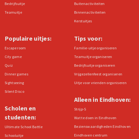
Bedrijfsuitje
Buitenactiviteiten
Teamuitje
Binnenactiviteiten
Kerstuitjes
Populaire uitjes:
Tips voor:
Escape room
Familie-uitje organiseren
City game
Teamuitje organiseren
Quiz
Bedrijfsuitje organiseren
Dinner games
Vrijgezellenfeest organiseren
Sightseeing
Uitje voor vrienden organiseren
Silent Disco
Alleen in Eindhoven:
Scholen en
Strijp-S
studenten:
Wat te doen in Eindhoven
Bezienswaardigheden Eindhoven
Ultimate School Battle
Eindhoven centrum
Schooluitje