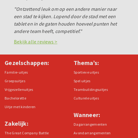
"Ontzettend leuk om op een andere manier naar
een stad te kijken. Lopend door de stad met een
tablet en in de gaten houden hoeveel punten het
andere team heeft, competitief."
Bekijk alle reviews >
Gezelschappen:
Thema’s:
Familie-uitjes
Sportieve uitjes
Groepsuitjes
Spel uitjes
Vrijgezellenuitjes
Teambuildingsuitjes
Bachelorette
Culturele uitjes
Uitje met kinderen
Wanneer:
Zakelijk:
Dagarrangementen
The Great Company Battle
Avondarrangementen