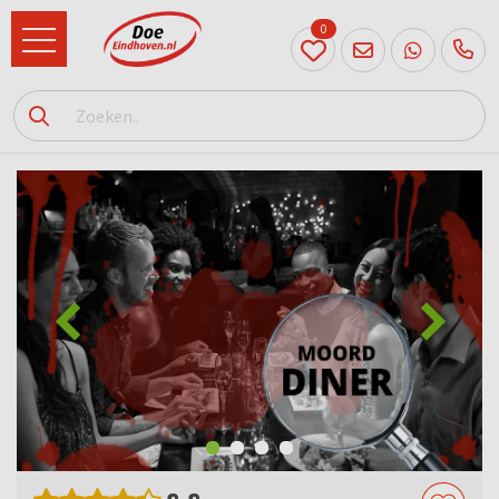
0
040
231
90 52