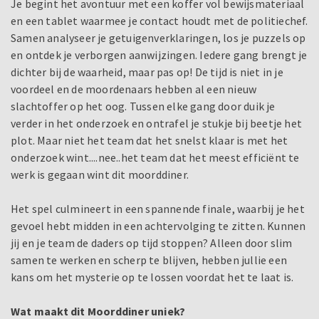
Je begint het avontuur met een koffer vol bewijsmateriaal
en een tablet waarmee je contact houdt met de politiechef.
Samen analyseer je getuigenverklaringen, los je puzzels op
en ontdek je verborgen aanwijzingen. Iedere gang brengt je
dichter bij de waarheid, maar pas op! De tijd is niet in je
voordeel en de moordenaars hebben al een nieuw
slachtoffer op het oog. Tussen elke gang door duik je
verder in het onderzoek en ontrafel je stukje bij beetje het
plot. Maar niet het team dat het snelst klaar is met het
onderzoek wint....nee..het team dat het meest efficiënt te
werk is gegaan wint dit moorddiner.
Het spel culmineert in een spannende finale, waarbij je het
gevoel hebt midden in een achtervolging te zitten. Kunnen
jij en je team de daders op tijd stoppen? Alleen door slim
samen te werken en scherp te blijven, hebben jullie een
kans om het mysterie op te lossen voordat het te laat is.
Wat maakt dit Moorddiner uniek?