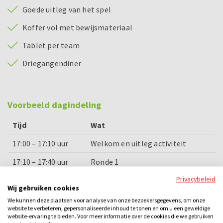
Goede uitleg van het spel
Koffer vol met bewijsmateriaal
Tablet per team
Driegangendiner
Voorbeeld dagindeling
Tijd
Wat
17:00 – 17:10 uur
Welkom en uitleg activiteit
17:10 – 17:40 uur
Ronde 1
Privacybeleid
17:40 – 18:00 uur
Voorgerecht
Wij gebruiken cookies
18:00 – 18:30 uur
Ronde 2
We kunnen deze plaatsen voor analyse van onze bezoekersgegevens, om onze
website te verbeteren, gepersonaliseerde inhoud te tonen en om u een geweldige
website-ervaring te bieden. Voor meer informatie over de cookies die we gebruiken
18:30 – 19:00 uur
Hoofdgerecht