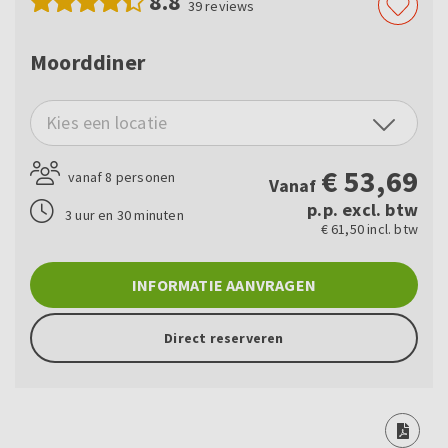
8.8
39
reviews
Moorddiner
Kies een locatie
€
53,69
vanaf 8 personen
Vanaf
p.p. excl. btw
3 uur en 30 minuten
€ 61,50 incl. btw
INFORMATIE AANVRAGEN
Direct reserveren