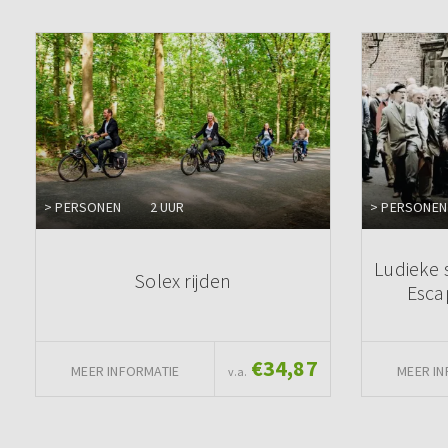
> PERSONEN
2 UUR
> PERSONEN
Ludieke 
Solex rijden
Esca
€34,87
MEER INFORMATIE
MEER IN
v.a.