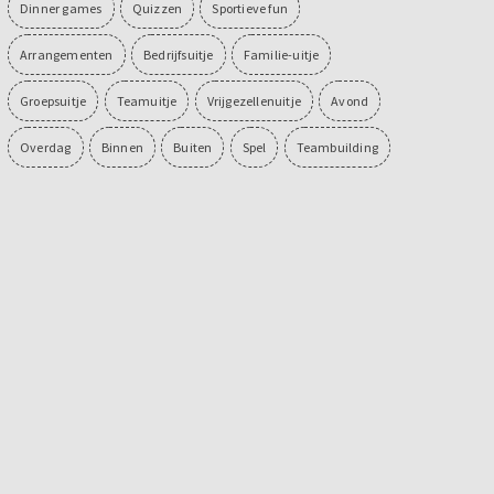
Dinner games
Quizzen
Sportieve fun
Arrangementen
Bedrijfsuitje
Familie-uitje
Groepsuitje
Teamuitje
Vrijgezellenuitje
Avond
Overdag
Binnen
Buiten
Spel
Teambuilding