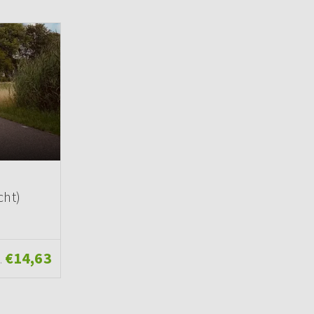
cht)
€14,63
.