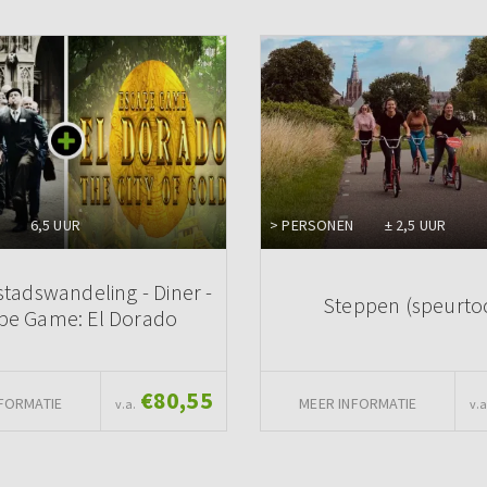
6,5 UUR
> PERSONEN
± 2,5 UUR
stadswandeling - Diner -
Steppen (speurto
pe Game: El Dorado
€80,55
FORMATIE
MEER INFORMATIE
v.a.
v.a