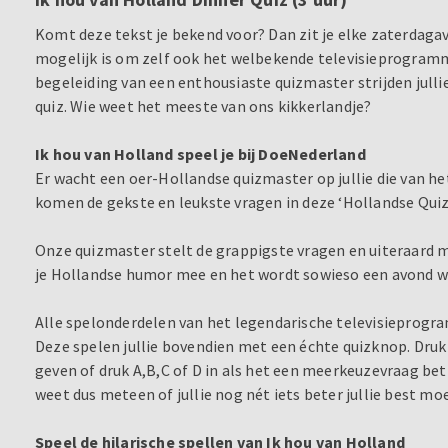
Komt deze tekst je bekend voor? Dan zit je elke zaterdagavo
mogelijk is om zelf ook het welbekende televisieprogramm
begeleiding van een enthousiaste quizmaster strijden jullie
quiz. Wie weet het meeste van ons kikkerlandje?
Ik hou van Holland speel je bij DoeNederland
Er wacht een oer-Hollandse quizmaster op jullie die van het
komen de gekste en leukste vragen in deze ‘Hollandse Quiz
Onze quizmaster stelt de grappigste vragen en uiteraard
je Hollandse humor mee en het wordt sowieso een avond waa
Alle spelonderdelen van het legendarische televisieprogr
Deze spelen jullie bovendien met een échte quizknop. Druk
geven of druk A,B,C of D in als het een meerkeuzevraag betr
weet dus meteen of jullie nog nét iets beter jullie best mo
Speel de hilarische spellen van Ik hou van Holland