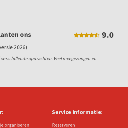
9.0
lanten ons
versie 2026)
l verschillende opdrachten. Veel meegezongen en
r:
Service informatie:
tje organiseren
Reserveren