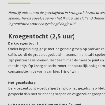
Houd jij ook zo van de gezelligheid in kroegen? Je zult dive
spelen!
Hierna speel je samen het Ik hou van Holland Dinner
ingrediënten voor een geslaagd dagje uit!
Kroegentocht (2,5 uur)
De kroegentocht
Onder begeleiding ga je met de gehele groep op pad van cafe
cafés wordt de groep opgedeeld in teams. In elk café spele
zijn punten te verdienen. Het team met de meeste punten 
mooie prijs. Op kroegentocht moet er natuurlijk ook gedro
consumptie in de vorm van bier, fris of wijn.
Het gezelschap
De kroegentocht wordt afgestemd op het gezelschap. Met b
gespeeld dan met vriendengroepen en vrijgezellengroepen
Ik hou van Holland Dinner Quiz (3 uur)