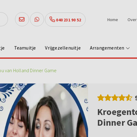
Home
Over
040 231 90 52
tje
Teamuitje
Vrijgezellenuitje
Arrangementen
hou van Holland Dinner Game
Kroegento
Dinner G