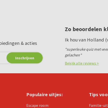
Zo beoordelen k
Ik hou van Holland (
biedingen & acties
"superleuke quiz met vee
gelachen"
Bekijk alle reviews >
Populaire uitjes:
Tips voo
Escape room
Familie-ui