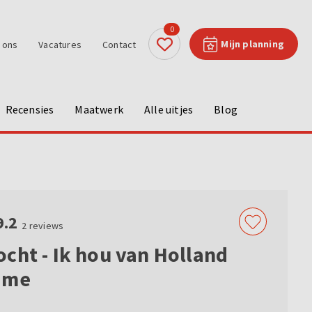
0
Mijn planning
 ons
Vacatures
Contact
Recensies
Maatwerk
Alle uitjes
Blog
9.2
2
reviews
cht - Ik hou van Holland
ame