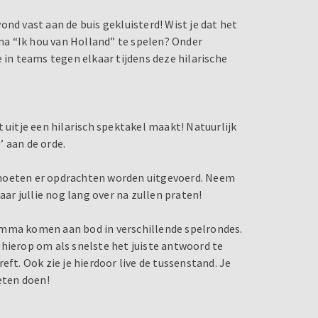
nd vast aan de buis gekluisterd! Wist je dat het
a “Ik hou van Holland” te spelen? Onder
 in teams tegen elkaar tijdens deze hilarische
 uitje een hilarisch spektakel maakt! Natuurlijk
’ aan de orde.
 moeten er opdrachten worden uitgevoerd. Neem
r jullie nog lang over na zullen praten!
amma komen aan bod in verschillende spelrondes.
 hierop om als snelste het juiste antwoord te
eft. Ook zie je hierdoor live de tussenstand. Je
eten doen!