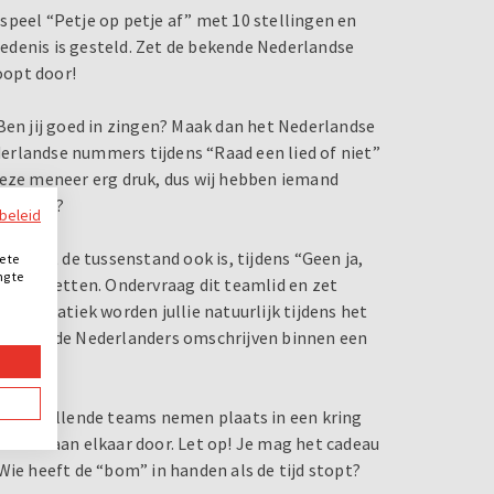
, speel “Petje op petje af” met 10 stellingen en
edenis is gesteld. Zet de bekende Nederlandse
loopt door!
Ben jij goed in zingen? Maak dan het Nederlandse
erlandse nummers tijdens “Raad een lied of niet”
deze meneer erg druk, dus wij hebben iemand
n wordt?
ybeleid
ie? Wat de tussenstand ook is, tijdens “Geen ja,
e te
ng te
r druk zetten. Ondervraag dit teamlid en zet
.
al fanatiek worden jullie natuurlijk tijdens het
 bekende Nederlanders omschrijven binnen een
 verschillende teams nemen plaats in een kring
evat - aan elkaar door. Let op! Je mag het cadeau
Wie heeft de “bom” in handen als de tijd stopt?