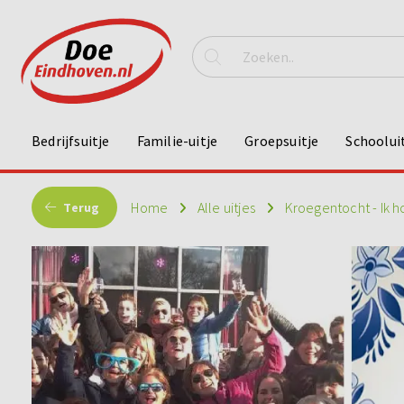
Bedrijfsuitje
Familie-uitje
Groepsuitje
Schoolui
Home
Alle uitjes
Kroegentocht - Ik 
Terug