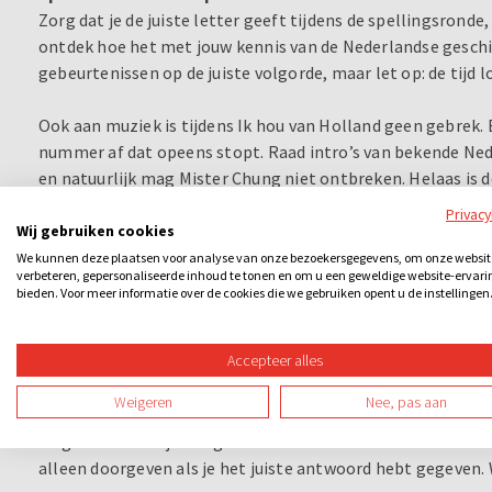
Zorg dat je de juiste letter geeft tijdens de spellingsronde
ontdek hoe het met jouw kennis van de Nederlandse geschi
gebeurtenissen op de juiste volgorde, maar let op: de tijd 
Ook aan muziek is tijdens Ik hou van Holland geen gebrek. 
nummer af dat opeens stopt. Raad intro’s van bekende Ned
en natuurlijk mag Mister Chung niet ontbreken. Helaas is 
anders geregeld. Kun jij verstaan welk nummer er gezonge
Privac
Wij gebruiken cookies
Staat het andere team ver voor? Of loopt het achter op jull
We kunnen deze plaatsen voor analyse van onze bezoekersgegevens, om onze websit
verbeteren, gepersonaliseerde inhoud te tonen en om u een geweldige website-ervari
geen nee” kun je een lid van het andere team sowieso onde
bieden. Voor meer informatie over de cookies die we gebruiken opent u de instellingen
diegene met de juiste tactiek op het verkeerde been. Helema
“Namen raden.” Een teamgenoot komt naar voren en moet
Accepteer alles
tijdslimiet van 2 minuten.
Weigeren
Nee, pas aan
En wat dacht je van het "Verjaardagsspel"? Deelnemers uit
en geven een verjaardagscadeau - dat een tikkende “bom” b
alleen doorgeven als je het juiste antwoord hebt gegeven. 