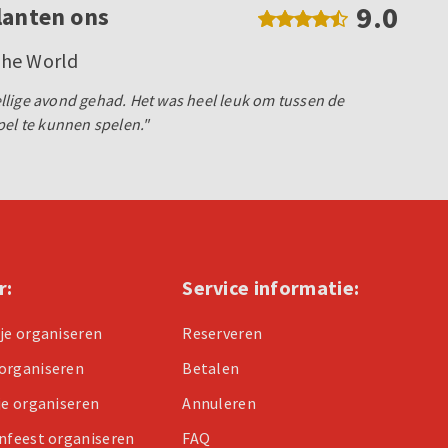
9.0
lanten ons
The World
llige avond gehad. Het was heel leuk om tussen de
pel te kunnen spelen."
r:
Service informatie:
tje organiseren
Reserveren
organiseren
Betalen
je organiseren
Annuleren
enfeest organiseren
FAQ