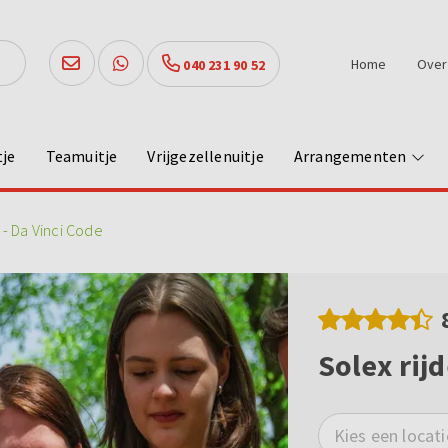
Home
Over
040 231 90 52
tje
Teamuitje
Vrijgezellenuitje
Arrangementen
 - Da Vinci Code
Solex rijd
Kies een locati