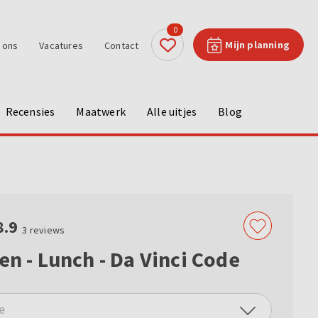
0
Mijn planning
 ons
Vacatures
Contact
Recensies
Maatwerk
Alle uitjes
Blog
8.9
3
reviews
en - Lunch - Da Vinci Code
e