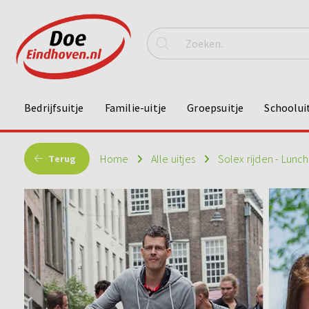
Bedrijfsuitje
Familie-uitje
Groepsuitje
Schoolui
Home
Alle uitjes
Solex rijden - Lunch
Terug