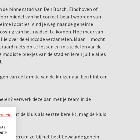
en de binnenstad van Den Bosch, Eindhoven of
e door middel van het correct beantwoorden van
eime locaties. Vind je weg naar de geheime
plossing van het raadsel te komen. Hoe meer van
jullie over de eindcode verzamelen. Maar… mocht
eraard niets op te lossen en mis je delen van de
 mooiste plekjes van de stad en leren jullie alles
t.
agen van de familie van de kluizenaar. Een hint om
melen? Verwerk deze dan met je team in de
team dat de kluis als eerste bereikt, mag de kluis
ybeleid
e te
ng te
 te kraken om zo bij het best bewaarde geheim
.