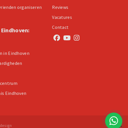
 vrienden organiseren
Reviews
Vacatures
Contact
n Eindhoven:
n in Eindhoven
ardigheden
 centrum
is Eindhoven
design