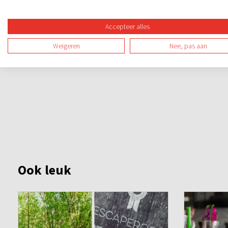
van de stad te komen? Een spannend en leerzaam stadsspel 
nog kennismaken met de cultuur van de stad.
Accepteer alles
Weigeren
Nee, pas aan
Ook leuk