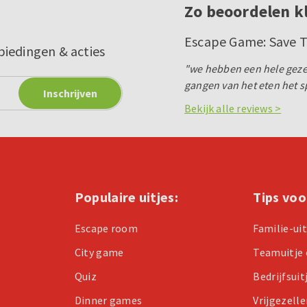
Zo beoordelen k
Escape Game: Save 
biedingen & acties
"we hebben een hele geze
gangen van het eten het s
Bekijk alle reviews >
Populaire uitjes:
Tips voo
Escape room
Familie-ui
City game
Teamuitje 
Quiz
Bedrijfsuit
Dinner games
Vrijgezell