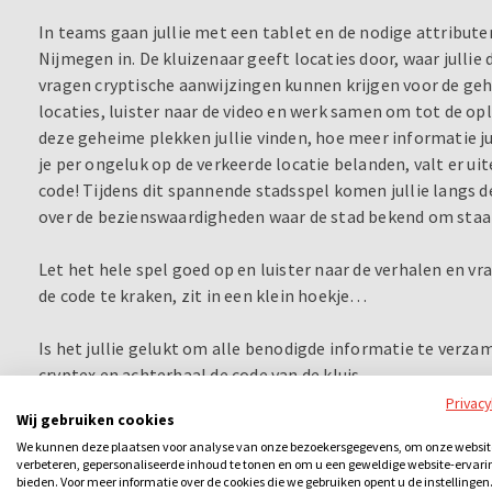
In teams gaan jullie met een tablet en de nodige attribut
Nijmegen in. De kluizenaar geeft locaties door, waar julli
vragen cryptische aanwijzingen kunnen krijgen voor de geh
locaties, luister naar de video en werk samen om tot de o
deze geheime plekken jullie vinden, hoe meer informatie 
je per ongeluk op de verkeerde locatie belanden, valt er uit
code! Tijdens dit spannende stadsspel komen jullie langs de
over de bezienswaardigheden waar de stad bekend om staa
Let het hele spel goed op en luister naar de verhalen en vr
de code te kraken, zit in een klein hoekje…
Is het jullie gelukt om alle benodigde informatie te verza
cryptex en achterhaal de code van de kluis.
Klopt de code? Ren dan zo snel mogelijk naar de kluis! Het 
Privac
Wij gebruiken cookies
kraken en kan het geheim van de stad in handen krijgen!
We kunnen deze plaatsen voor analyse van onze bezoekersgegevens, om onze websit
verbeteren, gepersonaliseerde inhoud te tonen en om u een geweldige website-ervari
Lukt het jouw team om de stadsschat te vinden en de code
bieden. Voor meer informatie over de cookies die we gebruiken opent u de instellingen