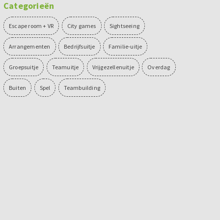
Categorieën
Escape room + VR
City games
Sightseeing
Arrangementen
Bedrijfsuitje
Familie-uitje
Groepsuitje
Teamuitje
Vrijgezellenuitje
Overdag
Buiten
Spel
Teambuilding