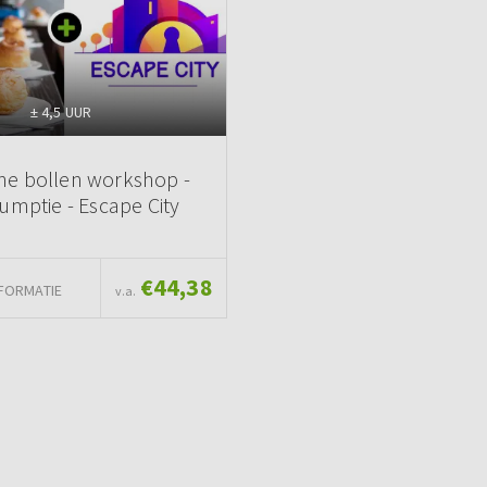
± 4,5 UUR
he bollen workshop -
umptie - Escape City
€44,38
FORMATIE
v.a.