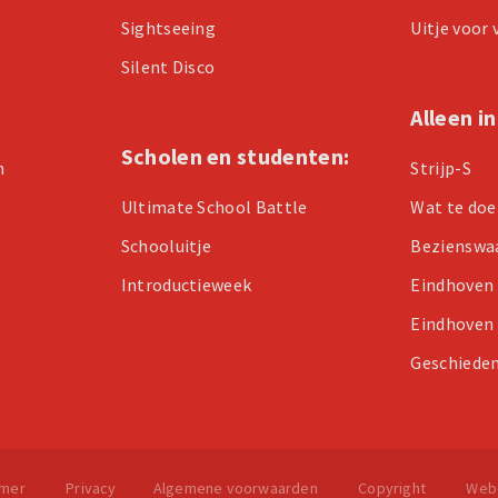
Sightseeing
Uitje voor
Silent Disco
Alleen i
Scholen en studenten:
n
Strijp-S
Ultimate School Battle
Wat te doe
Schooluitje
Bezienswa
Introductieweek
Eindhoven
Eindhoven
Geschieden
imer
Privacy
Algemene voorwaarden
Copyright
Web