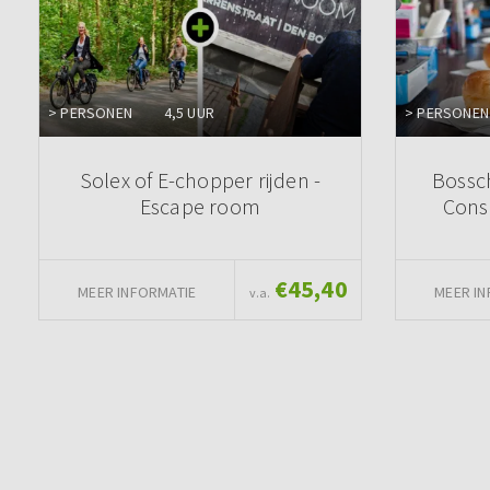
> PERSONEN
4,5 UUR
> PERSONEN
Solex of E-chopper rijden -
Bossc
Escape room
Cons
€45,40
MEER INFORMATIE
MEER IN
v.a.