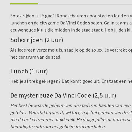
Solex rijden is té gaaf! Rondscheuren door stad en land en 
lunchen en de citygame Da Vinci Code spelen. Ga in teams 
eeuwenoude kluis die midden in de stad staat. Heb jij de sk
Solex rijden (2 uur)
Als iedereen verzamelt is, stap je op de solex. Je vertrekt
het centrum van de stad.
Lunch (1 uur)
Heb je al trek gekregen? Dat komt goed uit. Er staat een hee
De mysterieuze Da Vinci Code (2,5 uur)
Het best bewaarde geheim van de stad is in handen van een er
geteld… Voordat hij sterft, wil hij graag het geheim van de 
maakt het echter niet makkelijk. Hij daagt jullie uit om eers
benodigde code om het geheim te achterhalen.