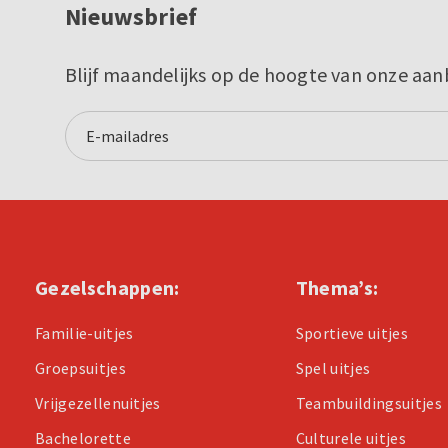
Nieuwsbrief
Blijf maandelijks op de hoogte van onze aan
Gezelschappen:
Thema’s:
Familie-uitjes
Sportieve uitjes
Groepsuitjes
Spel uitjes
Vrijgezellenuitjes
Teambuildingsuitjes
Bachelorette
Culturele uitjes