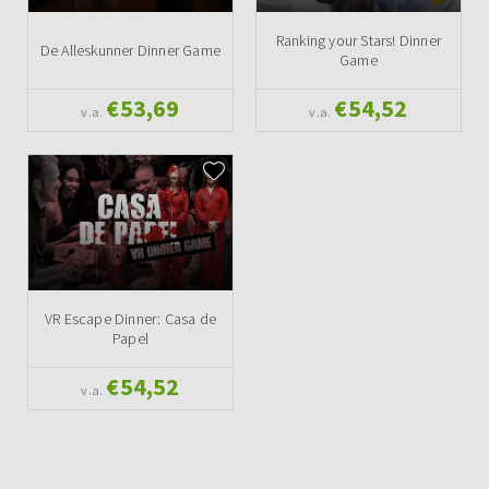
Ranking your Stars! Dinner
De Alleskunner Dinner Game
Game
€53,69
€54,52
v.a.
v.a.
VR Escape Dinner: Casa de
Papel
€54,52
v.a.