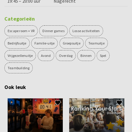
19:45 – 20:00 uur
Nagerecht
Categorieën
Escape room + VR
Dinner games
Losse activiteiten
Bedrijfsuitje
Familie-uitje
Groepsuitje
Teamuitje
Vrijgezellenuitje
Avond
Overdag
Binnen
Spel
Teambuilding
Ook leuk