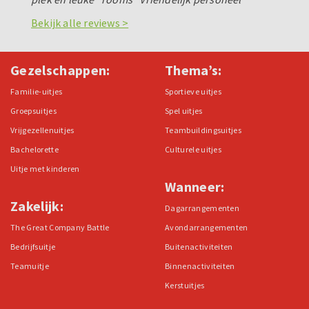
Bekijk alle reviews >
Gezelschappen:
Thema’s:
Familie-uitjes
Sportieve uitjes
Groepsuitjes
Spel uitjes
Vrijgezellenuitjes
Teambuildingsuitjes
Bachelorette
Culturele uitjes
Uitje met kinderen
Wanneer:
Zakelijk:
Dagarrangementen
The Great Company Battle
Avondarrangementen
Bedrijfsuitje
Buitenactiviteiten
Teamuitje
Binnenactiviteiten
Kerstuitjes