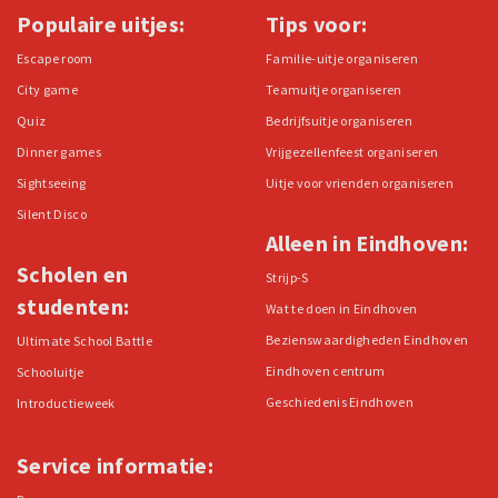
Populaire uitjes:
Tips voor:
Escape room
Familie-uitje organiseren
City game
Teamuitje organiseren
Quiz
Bedrijfsuitje organiseren
Dinner games
Vrijgezellenfeest organiseren
Sightseeing
Uitje voor vrienden organiseren
Silent Disco
Alleen in Eindhoven:
Scholen en
Strijp-S
studenten:
Wat te doen in Eindhoven
Bezienswaardigheden Eindhoven
Ultimate School Battle
Eindhoven centrum
Schooluitje
Geschiedenis Eindhoven
Introductieweek
Service informatie: