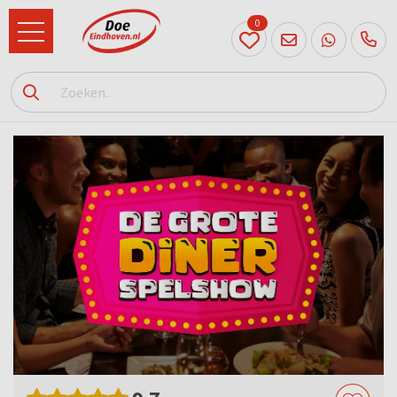
0
040
231
90 52