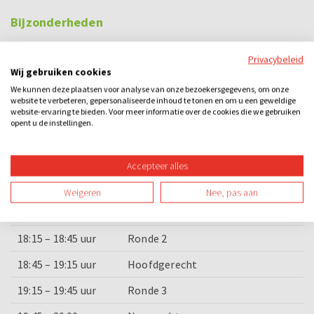
Bijzonderheden
Nu met échte quizknoppen, waardoor de strijd nog
Privacybeleid
spannender wordt!
Wij gebruiken cookies
We kunnen deze plaatsen voor analyse van onze bezoekersgegevens, om onze
website te verbeteren, gepersonaliseerde inhoud te tonen en om u een geweldige
Voorbeeld dagindeling
website-ervaring te bieden. Voor meer informatie over de cookies die we gebruiken
opent u de instellingen.
Tijd
Wat
17:00 – 17:15 uur
Welkom en uitleg activiteit
Accepteer alles
17:15 – 17:45 uur
Ronde 1
Weigeren
Nee, pas aan
17:45 – 18:15 uur
Voorgerecht
18:15 – 18:45 uur
Ronde 2
18:45 – 19:15 uur
Hoofdgerecht
19:15 – 19:45 uur
Ronde 3