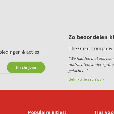
Zo beoordelen k
The Great Company B
biedingen & acties
"We hadden met ons team
opdrachten, andere groepe
gelachen. "
Bekijk alle reviews >
Populaire uitjes:
Tips voo