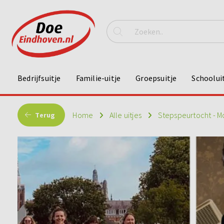
Bedrijfsuitje
Familie-uitje
Groepsuitje
Schoolui
Home
Alle uitjes
Stepspeurtocht - M
Terug