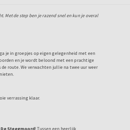
t. Met de step ben je razend snel en kun je overal
 ga je in groepjes op eigen gelegenheid met een
woorden en je wordt beloond met een prachtige
s de route. We verwachten jullie na twee uur weer
nieten.
ie verrassing klaar.
: De Steegmoord
! Tussen een heerlijk