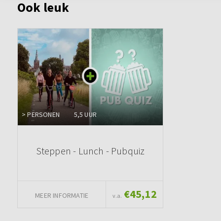
Ook leuk
> PERSONEN
5,5 UUR
Steppen - Lunch - Pubquiz
€45,12
MEER INFORMATIE
v.a.