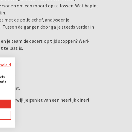
personen om een moord op te lossen. Wat begint
ijn.
t met de politiechef, analyseer je
 Tussen de gangen door ga je steeds verder in
 en je team de daders op tijd stoppen? Werk
 te laat is.
ybeleid
ysterie.
e te
.
ng te
.
te moment.
sen terwijl je geniet van een heerlijk diner!