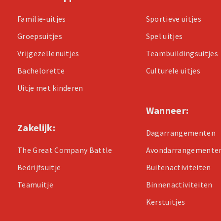
Familie-uitjes
Sportieve uitjes
Groepsuitjes
Spel uitjes
Vrijgezellenuitjes
Teambuildingsuitjes
Bachelorette
Culturele uitjes
Uitje met kinderen
Wanneer:
Zakelijk:
Dagarrangementen
The Great Company Battle
Avondarrangemente
Bedrijfsuitje
Buitenactiviteiten
Teamuitje
Binnenactiviteiten
Kerstuitjes