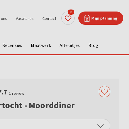
0
Mijn planning
 ons
Vacatures
Contact
Recensies
Maatwerk
Alle uitjes
Blog
7.7
1
review
tocht - Moorddiner