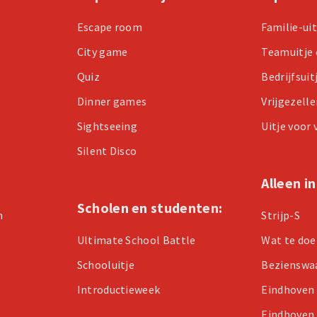
Escape room
Familie-ui
City game
Teamuitje 
Quiz
Bedrijfsuit
Dinner games
Vrijgezell
Sightseeing
Uitje voor
Silent Disco
Alleen i
Scholen en studenten:
n
Strijp-S
Ultimate School Battle
Wat te doe
Schooluitje
Bezienswa
Introductieweek
Eindhoven
Eindhoven