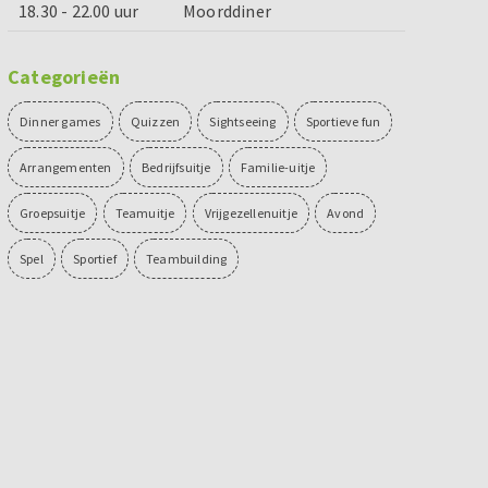
18.30 - 22.00 uur
Moorddiner
Categorieën
Dinner games
Quizzen
Sightseeing
Sportieve fun
Arrangementen
Bedrijfsuitje
Familie-uitje
Groepsuitje
Teamuitje
Vrijgezellenuitje
Avond
Spel
Sportief
Teambuilding