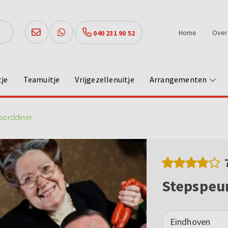
Home
Over
040 231 90 52
tje
Teamuitje
Vrijgezellenuitje
Arrangementen
oorddiner
Stepspeur
Eindhoven