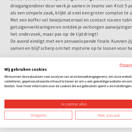
driegangendiner door werk je samen in teams van 4 tot 5 
als een simpele zaak, blijkt al snel een groter complot te z
Met een koffer vol bewijsmateriaal en contact via een table
getuigenverklaringen en ontdek je verborgen aanwijzingen.
het onderzoek, maar pas op: de tijd dringt!
De avond eindigt met een zenuwslopende finale. Kunnen jij
samen en blijf scherp om het mysterie op te lossen voor het
Waarom dit Moorddiner?
Privac
Wij gebruiken cookies
Teamwork:
Werk als een rechercheteam en ontrafel het m
We kunnen deze plaatsen voor analyse van onze bezoekersgegevens, om onze websit
Interactief:
Communiceer met de politiechef via de tablet
verbeteren, gepersonaliseerde inhoud te tonen en om u een geweldige website-ervari
bieden. Voor meer informatie over de cookies die we gebruiken opent u de instellingen
Adembenemende finale:
Voel de spanning tot het laats
Ga de uitdaging aan en ontdek of jij het mysterie kunt oplos
Accepteer alles
Weigeren
Nee, pas aan