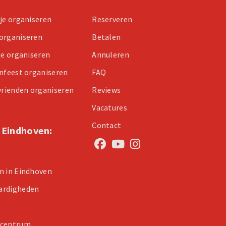
tje organiseren
Reserveren
organiseren
Betalen
je organiseren
Annuleren
enfeest organiseren
FAQ
 vrienden organiseren
Reviews
Vacatures
Contact
n Eindhoven:
n in Eindhoven
ardigheden
 centrum