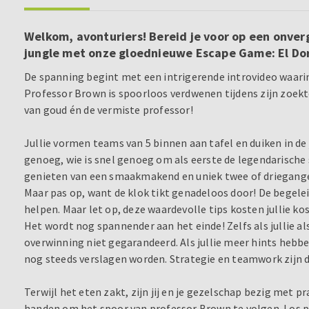
Welkom, avonturiers! Bereid je voor op een onver
jungle met onze gloednieuwe Escape Game: El Do
De spanning begint met een intrigerende introvideo waarin
Professor Brown is spoorloos verdwenen tijdens zijn zoekto
van goud én de vermiste professor!
Jullie vormen teams van 5 binnen aan tafel en duiken in de j
genoeg, wie is snel genoeg om als eerste de legendarische
genieten van een smaakmakend en uniek twee of driegang
Maar pas op, want de klok tikt genadeloos door! De begeleid
helpen. Maar let op, deze waardevolle tips kosten jullie ko
Het wordt nog spannender aan het einde! Zelfs als jullie als
overwinning niet gegarandeerd. Als jullie meer hints hebb
nog steeds verslagen worden. Strategie en teamwork zijn de
Terwijl het eten zakt, zijn jij en je gezelschap bezig met p
handen om het spoor van professor Brown te volgen. Los p