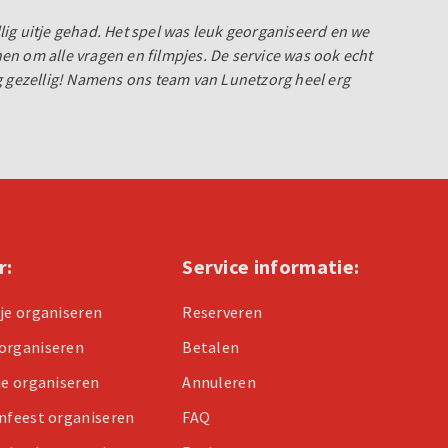
ig uitje gehad. Het spel was leuk georganiseerd en we
n om alle vragen en filmpjes. De service was ook echt
g gezellig! Namens ons team van Lunetzorg heel erg
r:
Service informatie:
tje organiseren
Reserveren
organiseren
Betalen
je organiseren
Annuleren
enfeest organiseren
FAQ