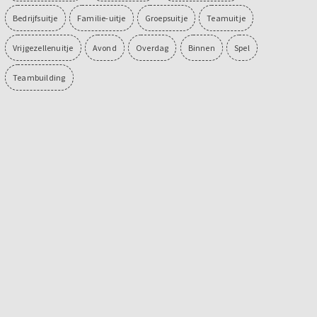
Bedrijfsuitje
Familie-uitje
Groepsuitje
Teamuitje
Vrijgezellenuitje
Avond
Overdag
Binnen
Spel
Teambuilding