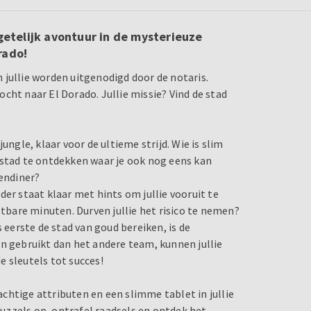
getelijk avontuur in de mysterieuze
rado!
 jullie worden uitgenodigd door de notaris.
cht naar El Dorado. Jullie missie? Vind de stad
ungle, klaar voor de ultieme strijd. Wie is slim
 stad te ontdekken waar je ook nog eens kan
endiner?
er staat klaar met hints om jullie vooruit te
stbare minuten. Durven jullie het risico te nemen?
 eerste de stad van goud bereiken, is de
en gebruikt dan het andere team, kunnen jullie
 sleutels tot succes!
rachtige attributen en een slimme tablet in jullie
uzzels op, ontrafel raadsels en ontdek het