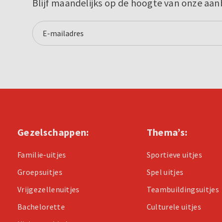
Blijf maandelijks op de hoogte van onze aan
Gezelschappen:
Thema’s:
Familie-uitjes
Sportieve uitjes
Groepsuitjes
Spel uitjes
Vrijgezellenuitjes
Teambuildingsuitjes
Bachelorette
Culturele uitjes