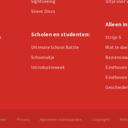
Sightseeing
Uitje voor
Silent Disco
Alleen i
Scholen en studenten:
n
Strijp-S
Ultimate School Battle
Wat te doe
Schooluitje
Bezienswa
Introductieweek
Eindhoven
Eindhoven
Geschieden
imer
Privacy
Algemene voorwaarden
Copyright
Web