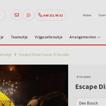
Home
Over
040 231 90 52
tje
Teamuitje
Vrijgezellenuitje
Arrangementen
amuitje
Escape Dinner Game: El Dorado
0
reviews
Escape Di
Den Bosch