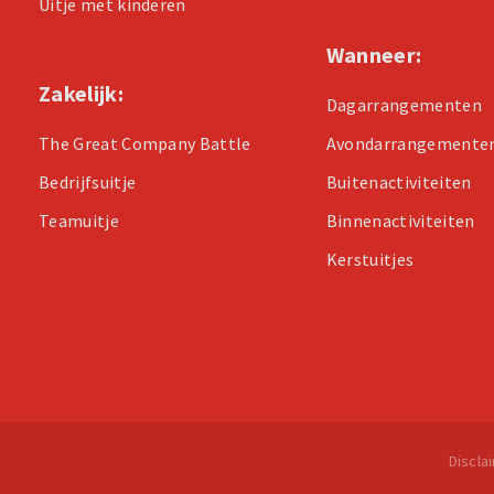
Uitje met kinderen
Wanneer:
Zakelijk:
Dagarrangementen
The Great Company Battle
Avondarrangemente
Bedrijfsuitje
Buitenactiviteiten
Teamuitje
Binnenactiviteiten
Kerstuitjes
Discla