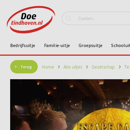
Bedrijfsuitje
Familie-uitje
Groepsuitje
Schoolui
Home
Alle uitjes
Gezelschap
Te
Terug