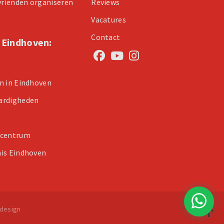
 vrienden organiseren
Reviews
Vacatures
Contact
n Eindhoven:
n in Eindhoven
ardigheden
 centrum
is Eindhoven
design