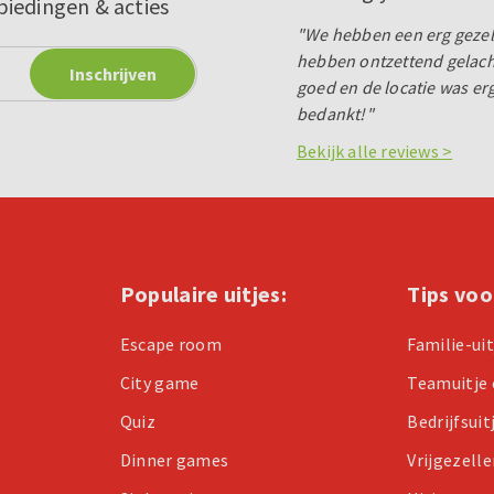
biedingen & acties
"We hebben een erg gezell
hebben ontzettend gelache
goed en de locatie was er
bedankt!"
Bekijk alle reviews >
Populaire uitjes:
Tips voo
Escape room
Familie-ui
City game
Teamuitje 
Quiz
Bedrijfsuit
Dinner games
Vrijgezell