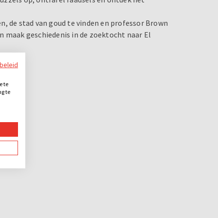
isen, de stad van goud te vinden en professor Brown
n maak geschiedenis in de zoektocht naar El
ybeleid
e te
ng te
.