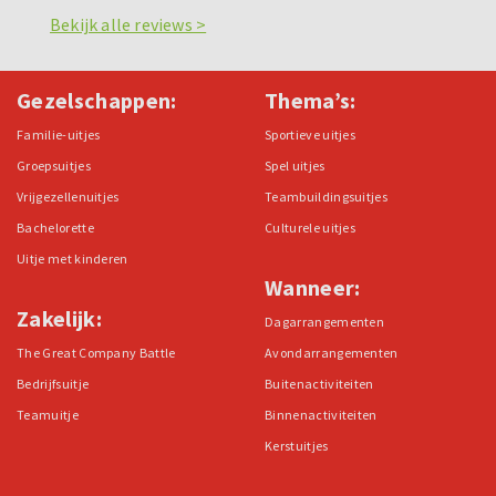
Bekijk alle reviews >
Gezelschappen:
Thema’s:
Familie-uitjes
Sportieve uitjes
Groepsuitjes
Spel uitjes
Vrijgezellenuitjes
Teambuildingsuitjes
Bachelorette
Culturele uitjes
Uitje met kinderen
Wanneer:
Zakelijk:
Dagarrangementen
The Great Company Battle
Avondarrangementen
Bedrijfsuitje
Buitenactiviteiten
Teamuitje
Binnenactiviteiten
Kerstuitjes