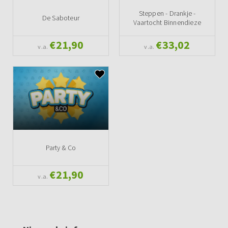
Steppen - Drankje -
De Saboteur
Vaartocht Binnendieze
€21,90
€33,02
v.a.
v.a.
Party & Co
€21,90
v.a.