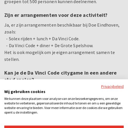
groepen tot 500 personen kunnen deelnemen.
Zijn er arrangementen voor deze activiteit?
Ja, er zijn arrangementen beschikbaar bij Doe Eindhoven,
zoals:
- Solex rijden + lunch + Da Vinci Code.
- Da Vinci Code + diner + De Grote Spelshow.
Het is ook mogelijk om je eigen arrangement samen te
stellen.
Kan je de Da Vinci Code citygame in een andere
stad spelen?
Privacybeleid
Ja, je kunt de Da Vinci Code citygame ook in
Den Bosch
en
Wij gebruiken cookies
Nijmegen
spelen.
We kunnen deze plaatsen voor analyse van onze bezoekersgegevens, om onze
website te verbeteren, gepersonaliseerde inhoud te tonen en om u een geweldige
Bij dit uitje inbegrepen
website-ervaring te bieden. Voor meer informatie over de cookies die we gebruiken
opent u de instellingen.
De mysterieuze Da Vinci Code
Tablet per team