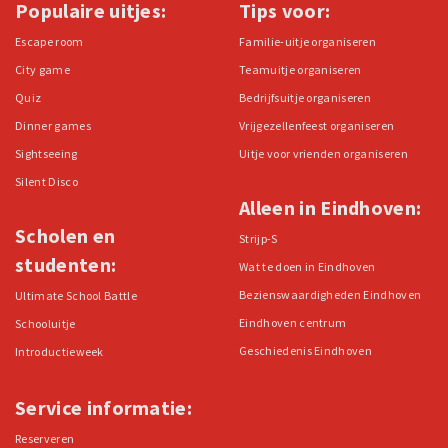
Populaire uitjes:
Tips voor:
Escape room
Familie-uitje organiseren
City game
Teamuitje organiseren
Quiz
Bedrijfsuitje organiseren
Dinner games
Vrijgezellenfeest organiseren
Sightseeing
Uitje voor vrienden organiseren
Silent Disco
Alleen in Eindhoven:
Scholen en
Strijp-S
studenten:
Wat te doen in Eindhoven
Bezienswaardigheden Eindhoven
Ultimate School Battle
Eindhoven centrum
Schooluitje
Geschiedenis Eindhoven
Introductieweek
Service informatie:
Reserveren