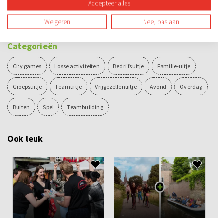
Accepteer alles
Prijs voor het winnende team
Weigeren
Nee, pas aan
Categorieën
City games
Losse activiteiten
Bedrijfsuitje
Familie-uitje
Groepsuitje
Teamuitje
Vrijgezellenuitje
Avond
Overdag
Buiten
Spel
Teambuilding
Ook leuk