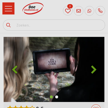
0
040
231
90 52