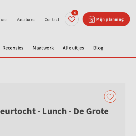
0
Mijn planning
 ons
Vacatures
Contact
Recensies
Maatwerk
Alle uitjes
Blog
urtocht - Lunch - De Grote
w