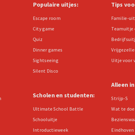
Populaire uitjes:
Tips voo
Escape room
Familie-ui
City game
Teamuitje 
Quiz
Bedrijfsuit
Dinner games
Vrijgezell
Sightseeing
Uitje voor
Silent Disco
Alleen i
Scholen en studenten:
n
Strijp-S
Ultimate School Battle
Wat te doe
Schooluitje
Bezienswa
Introductieweek
Eindhoven