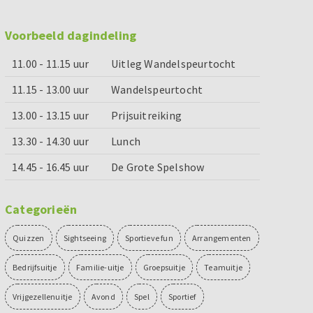
Voorbeeld dagindeling
11.00 - 11.15 uur
Uitleg Wandelspeurtocht
11.15 - 13.00 uur
Wandelspeurtocht
13.00 - 13.15 uur
Prijsuitreiking
13.30 - 14.30 uur
Lunch
14.45 - 16.45 uur
De Grote Spelshow
Categorieën
Quizzen
Sightseeing
Sportieve fun
Arrangementen
Bedrijfsuitje
Familie-uitje
Groepsuitje
Teamuitje
Vrijgezellenuitje
Avond
Spel
Sportief