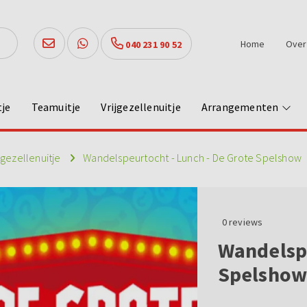
Home
Over
040 231 90 52
tje
Teamuitje
Vrijgezellenuitje
Arrangementen
jgezellenuitje
Wandelspeurtocht - Lunch - De Grote Spelshow
0
reviews
Wandelspe
Spelsho