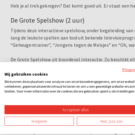
Heb je al trek gekregen? Dat komt goed uit. Er staat een hee
De Grote Spelshow (2 uur)
Tijdens deze interactieve spelshow, onder begeleiding va
lang de leukste spellen aan bod uit bekende televisieprog
“Geheugentrainer”, “Jongens tegen de Meisjes” en “Oh, wat
De Grote Spelshow zit boordevol interactie. Zo beschikt el
mogelijk op de knop om antwoord te geven op de quiz- en fo
Privac
meerkeuzevragen. Bovendien zien jullie live de tussenstand
Wij gebruiken cookies
nog een tandje bij? Sla op de knop en geef direct het juist
We kunnen deze plaatsen voor analyse van onze bezoekersgegevens, om onze websit
verbeteren, gepersonaliseerde inhoud te tonen en om u een geweldige website-ervari
bieden. Voor meer informatie over de cookies die we gebruiken opent u de instellingen
Eigenlijk is twee uur bijna te kort voor De Grote Spelshow.
verschillende televisieprogramma’s tegen! Ga de strijd aan
Accepteer alles
bij het “Rad van Fortuin”, voorspel hoe de getoonde filmpj
jaar!” Onthoud jij alle 20 antwoorden en kun je deze ook 
Weigeren
Nee, pas aan
En kennen jullie het hilarische letterspel van Jongens te