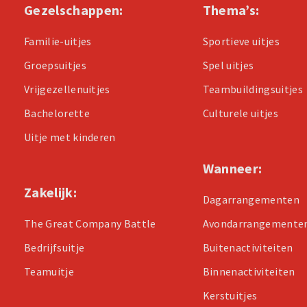
Gezelschappen:
Thema’s:
Familie-uitjes
Sportieve uitjes
Groepsuitjes
Spel uitjes
Vrijgezellenuitjes
Teambuildingsuitjes
Bachelorette
Culturele uitjes
Uitje met kinderen
Wanneer:
Zakelijk:
Dagarrangementen
The Great Company Battle
Avondarrangemente
Bedrijfsuitje
Buitenactiviteiten
Teamuitje
Binnenactiviteiten
Kerstuitjes