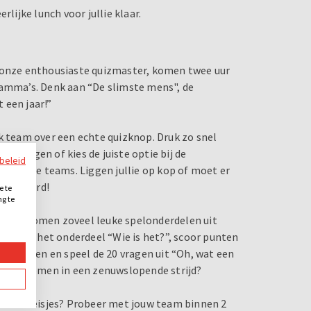
rlijke lunch voor jullie klaar.
n onze enthousiaste quizmaster, komen twee uur
ramma’s. Denk aan “De slimste mens", de
 een jaar!”
k team over een echte quizknop. Druk zo snel
tovragen of kies de juiste optie bij de
ybeleid
 van alle teams. Liggen jullie op kop of moet er
e antwoord!
e te
ng te
.
 Jullie komen zoveel leuke spelonderdelen uit
 tijdens het onderdeel “Wie is het?”, scoor punten
es aflopen en speel de 20 vragen uit “Oh, wat een
nog benoemen in een zenuwslopende strijd?
gen de Meisjes? Probeer met jouw team binnen 2