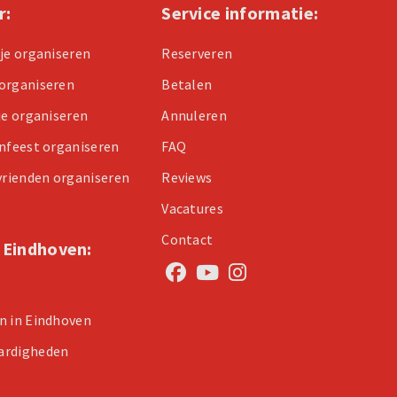
r:
Service informatie:
tje organiseren
Reserveren
organiseren
Betalen
je organiseren
Annuleren
enfeest organiseren
FAQ
 vrienden organiseren
Reviews
Vacatures
Contact
n Eindhoven:
n in Eindhoven
ardigheden