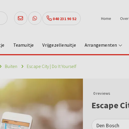
Home
Over
040 231 90 52
tje
Teamuitje
Vrijgezellenuitje
Arrangementen
Buiten
Escape City | Do It Yourself
0
reviews
Escape Cit
Den Bosch