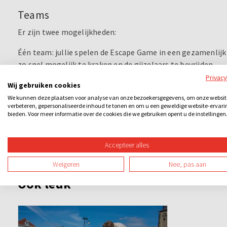
Teams
Er zijn twee mogelijkheden:
Één team: jullie spelen de Escape Game in een gezamenlijk
zo snel mogelijk te kraken en de gijzelaars te bevrijden.
Meerdere teams tegen elkaar en natuurlijk geldt: hoe me
Privac
Wij gebruiken cookies
afloop ontvangen jullie de uitslag en wordt bekend gema
We kunnen deze plaatsen voor analyse van onze bezoekersgegevens, om onze websit
bedwang had.
verbeteren, gepersonaliseerde inhoud te tonen en om u een geweldige website-ervari
bieden. Voor meer informatie over de cookies die we gebruiken opent u de instellingen
Een eersteklas breinbreker die van elk uitje een avontuur 
Accepteer alles
Weigeren
Nee, pas aan
Ook leuk