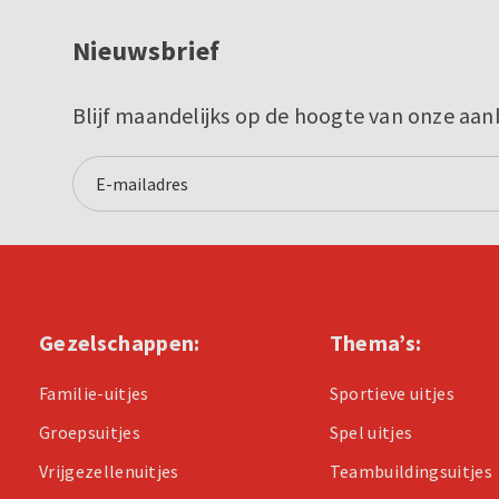
Nieuwsbrief
Blijf maandelijks op de hoogte van onze aan
Gezelschappen:
Thema’s:
Familie-uitjes
Sportieve uitjes
Groepsuitjes
Spel uitjes
Vrijgezellenuitjes
Teambuildingsuitjes