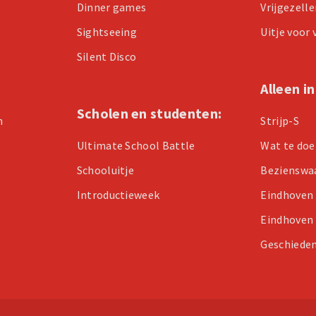
Dinner games
Vrijgezell
Sightseeing
Uitje voor
Silent Disco
Alleen i
Scholen en studenten:
n
Strijp-S
Ultimate School Battle
Wat te doe
Schooluitje
Bezienswa
Introductieweek
Eindhoven
Eindhoven
Geschieden