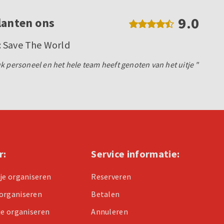
9.0
lanten ons
 Save The World
k personeel en het hele team heeft genoten van het uitje "
r:
Service informatie:
tje organiseren
Reserveren
organiseren
Betalen
je organiseren
Annuleren