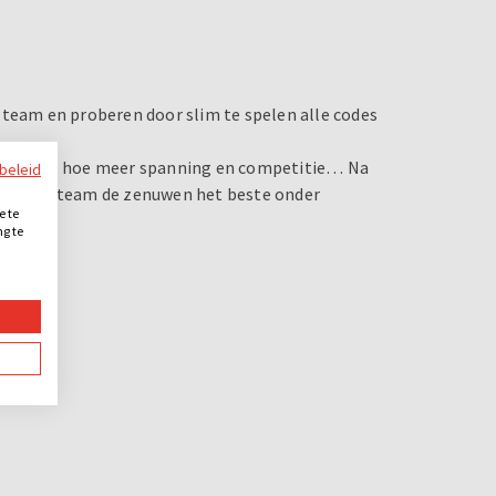
 team en proberen door slim te spelen alle codes
er teams, hoe meer spanning en competitie… Na
ybeleid
akt welk team de zenuwen het beste onder
e te
ng te
.
maakt!