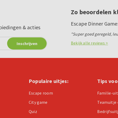
Zo beoordelen k
Escape Dinner Game:
biedingen & acties
"Super goed geregeld, leu
Bekijk alle reviews >
Populaire uitjes:
Tips voo
Escape room
Familie-ui
City game
Teamuitje 
Quiz
Bedrijfsuit