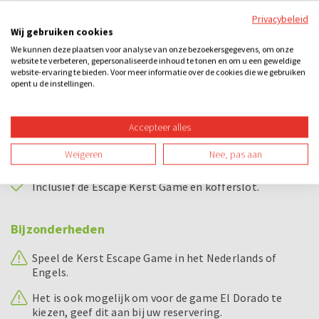
Rudolph Kerstsok marshmallows
Privacybeleid
Wij gebruiken cookies
Rudolph Ribbelchips gezouten
We kunnen deze plaatsen voor analyse van onze bezoekersgegevens, om onze
Rudolph Honey roasted peanuts in cup
website te verbeteren, gepersonaliseerde inhoud te tonen en om u een geweldige
website-ervaring te bieden. Voor meer informatie over de cookies die we gebruiken
Rudolph Party toast
opent u de instellingen.
Rudolph Goudse kaas baguettes
Accepteer alles
Rudolph Winter pretzels
Weigeren
Nee, pas aan
Verpakt in speciaal ontwikkelde kartonnen Escape Box
Inclusief de Escape Kerst Game en kofferslot.
Bijzonderheden
Speel de Kerst Escape Game in het Nederlands of
Engels.
Het is ook mogelijk om voor de game El Dorado te
kiezen, geef dit aan bij uw reservering.