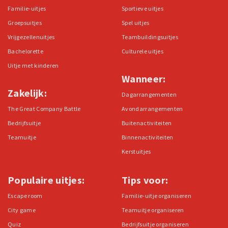
Familie-uitjes
Sportieve uitjes
Groepsuitjes
Spel uitjes
Vrijgezellenuitjes
Teambuildingsuitjes
Bachelorette
Culturele uitjes
Uitje met kinderen
Wanneer:
Zakelijk:
Dagarrangementen
The Great Company Battle
Avondarrangementen
Bedrijfsuitje
Buitenactiviteiten
Teamuitje
Binnenactiviteiten
Kerstuitjes
Populaire uitjes:
Tips voor:
Escape room
Familie-uitje organiseren
City game
Teamuitje organiseren
Quiz
Bedrijfsuitje organiseren