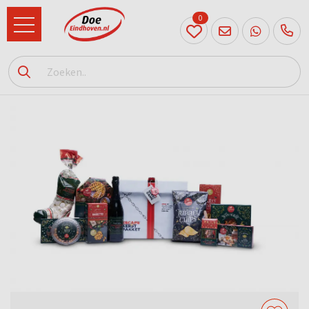
0
040
231
90 52