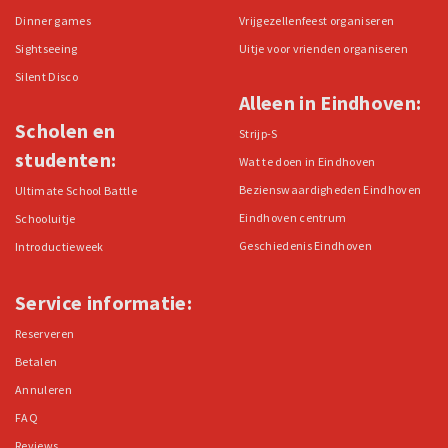
Dinner games
Vrijgezellenfeest organiseren
Sightseeing
Uitje voor vrienden organiseren
Silent Disco
Alleen in Eindhoven:
Scholen en
Strijp-S
studenten:
Wat te doen in Eindhoven
Bezienswaardigheden Eindhoven
Ultimate School Battle
Eindhoven centrum
Schooluitje
Geschiedenis Eindhoven
Introductieweek
Service informatie:
Reserveren
Betalen
Annuleren
FAQ
Reviews