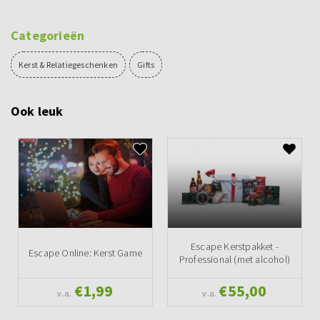
Categorieën
Kerst & Relatiegeschenken
Gifts
Ook leuk
Escape Kerstpakket -
Escape Online: Kerst Game
Professional (met alcohol)
€1,99
€55,00
v.a.
v.a.