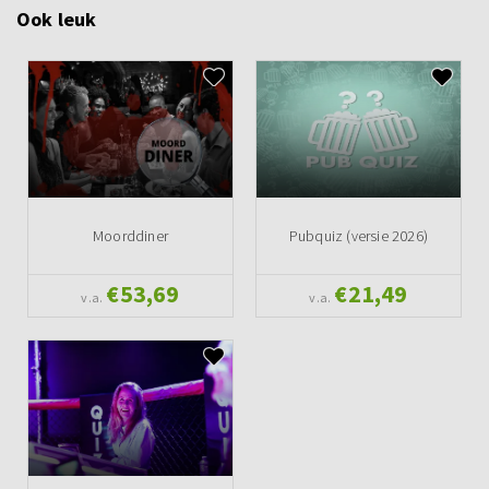
Ook leuk
Moorddiner
Pubquiz (versie 2026)
€53,69
€21,49
v.a.
v.a.