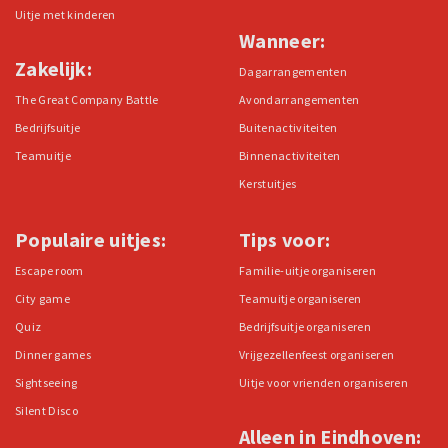
Uitje met kinderen
Wanneer:
Zakelijk:
Dagarrangementen
The Great Company Battle
Avondarrangementen
Bedrijfsuitje
Buitenactiviteiten
Teamuitje
Binnenactiviteiten
Kerstuitjes
Populaire uitjes:
Tips voor:
Escape room
Familie-uitje organiseren
City game
Teamuitje organiseren
Quiz
Bedrijfsuitje organiseren
Dinner games
Vrijgezellenfeest organiseren
Sightseeing
Uitje voor vrienden organiseren
Silent Disco
Alleen in Eindhoven: