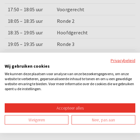
17:50 – 18:05 uur
Voorgerecht
18:05 – 18:35 uur
Ronde 2
18:35 – 19:05 uur
Hoofdgerecht
19:05 – 19:35 uur
Ronde 3
19:35 – 19:50 uur
Nagerecht
Privacybeleid
Wij gebruiken cookies
19:50 – 20:00 uur
Prijsuitreiking en afsluiting
We kunnen deze plaatsen voor analyse van onze bezoekersgegevens, om onze
website te verbeteren, gepersonaliseerde inhoud te tonen en om u een geweldige
website-ervaring te bieden. Voor meer informatie over de cookies die we gebruiken
Categorieën
opent u de instellingen.
Dinner games
Quizzen
Losse activiteiten
Bedrijfsuitje
Accepteer alles
Familie-uitje
Groepsuitje
Teamuitje
Vrijgezellenuitje
Weigeren
Nee, pas aan
Avond
Overdag
Binnen
Spel
Teambuilding