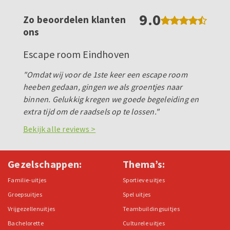
9.0
Zo beoordelen klanten
ons
Escape room Eindhoven
"Omdat wij voor de 1ste keer een escape room
heeben gedaan, gingen we als groentjes naar
binnen. Gelukkig kregen we goede begeleiding en
extra tijd om de raadsels op te lossen."
Bekijk alle reviews >
Gezelschappen:
Thema’s:
Familie-uitjes
Sportieve uitjes
Groepsuitjes
Spel uitjes
Vrijgezellenuitjes
Teambuildingsuitjes
Bachelorette
Culturele uitjes