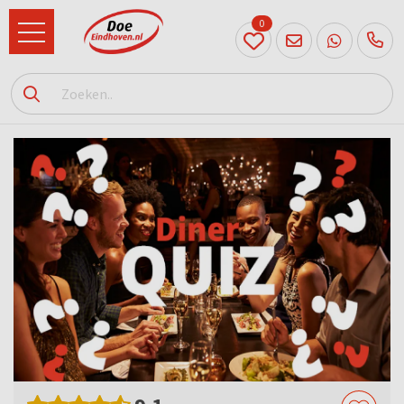
0
040
231
90 52